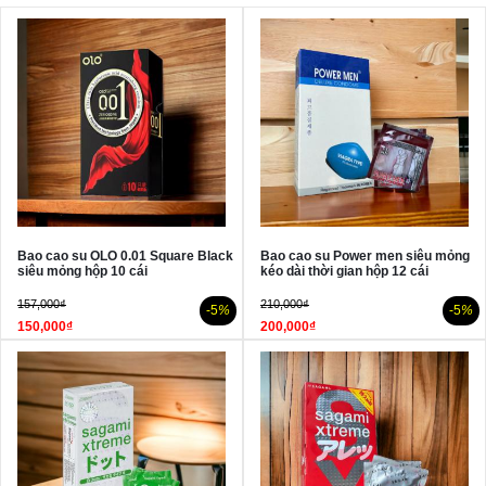
Bao cao su OLO 0.01 Square Black
Bao cao su Power men siêu mỏng
siêu mỏng hộp 10 cái
kéo dài thời gian hộp 12 cái
157,000₫
210,000₫
-5
%
-5
%
150,000₫
200,000₫