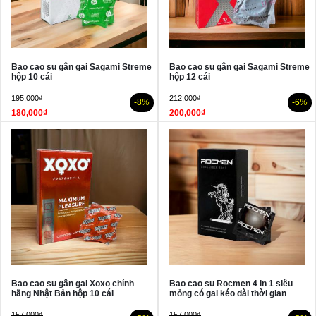
Bao cao su gân gai Sagami Streme
Bao cao su gân gai Sagami Streme
hộp 10 cái
hộp 12 cái
195,000₫
212,000₫
-8
%
-6
%
180,000₫
200,000₫
Bao cao su gân gai Xoxo chính
Bao cao su Rocmen 4 in 1 siêu
hãng Nhật Bản hộp 10 cái
mỏng có gai kéo dài thời gian
157,000₫
157,000₫