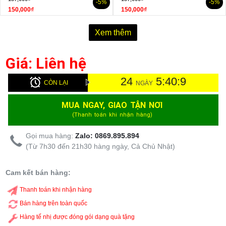
-5
%
-5
%
150,000₫
150,000₫
Xem thêm
Giá: Liên hệ
24
5:40:8
CÒN LẠI
NGÀY
MUA NGAY, GIAO TẬN NƠI
(Thanh toán khi nhận hàng)
Gọi mua hàng:
Zalo: 0869.895.894
(Từ 7h30 đến 21h30 hàng ngày, Cả Chủ Nhật)
Cam kết bán hàng:
Thanh toán khi nhận hàng
Bán hàng trên toàn quốc
Hàng tế nhị được đóng gói dạng quà tặng