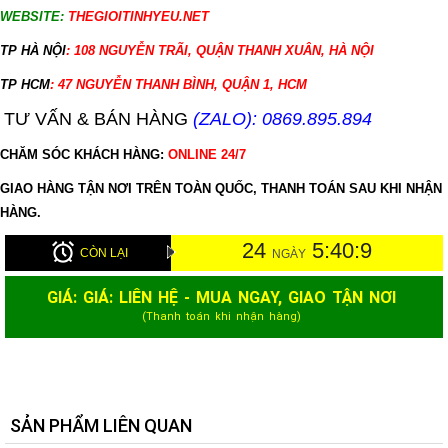
WEBSITE:
THEGIOITINHYEU.NET
TP HÀ NỘI
: 108 NGUYỄN TRÃI, QUẬN THANH XUÂN, HÀ NỘI
TP HCM
: 47 NGUYỄN THANH BÌNH, QUẬN 1, HCM
TƯ VẤN & BÁN HÀNG
(ZALO): 0869.895.894
CHĂM SÓC KHÁCH HÀNG:
ONLINE 24/7
GIAO HÀNG TẬN NƠI TRÊN TOÀN QUỐC, THANH TOÁN SAU KHI NHẬN
HÀNG.
24
5:40:8
CÒN LẠI
NGÀY
GIÁ: GIÁ: LIÊN HỆ - MUA NGAY, GIAO TẬN NƠI
(Thanh toán khi nhận hàng)
SẢN PHẨM LIÊN QUAN