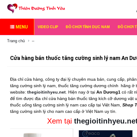
MENU
VIDEO CLIP
ĐỒ CHƠI TÌNH DỤC NAM
ĐỒ CHƠI 
Trang chủ
--
Cửa hàng bán thuốc tăng cường sinh lý nam An D
Địa chỉ cửa hàng, công ty đại lý chuyên mua bán, cung cấp, phân 
tăng cường sinh lý nam, thuốc tăng cường dương chính
hãng ở 
website:
thegioitinhyeu.net
. Hiện nay ở tại
An Dương1
có rất 
để tìm được địa chỉ cửa hàng bán
thuốc tăng kích cỡ dương vật
u
thuốc uống tăng cường sinh lý nam
cao cấp tại Việt Nam,
Shop T
tăng cường sinh lý cho nam cao cấp ở Việt Nam uy tín.
Xem tại
thegioitinhyeu.ne