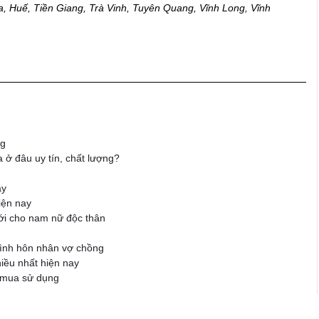
, Huế, Tiền Giang, Trà Vinh, Tuyên Quang, Vĩnh Long, Vĩnh
ng
 ở đâu uy tín, chất lượng?
ay
iện nay
ới cho nam nữ độc thân
 đình hôn nhân vợ chồng
iều nhất hiện nay
 mua sử dụng