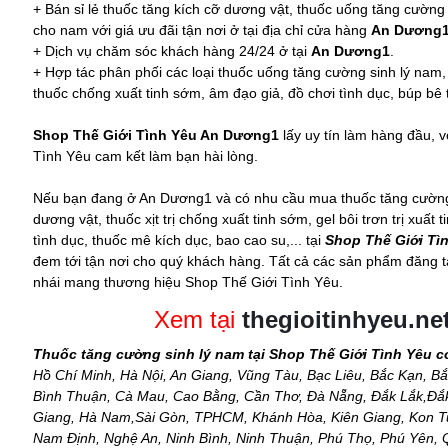
+ Bán sỉ lẻ thuốc tăng kích cỡ dương vật, thuốc uống tăng cường s
cho nam với giá ưu đãi tận nơi ở tại địa chỉ cửa hàng
An Dương
+ Dịch vụ chăm sóc khách hàng 24/24 ở tại
An Dương1
.
+ Hợp tác phân phối các loại thuốc uống tăng cường sinh lý nam,
thuốc chống xuất tinh sớm, âm đạo giả, đồ chơi tình dục,
búp bê 
Shop Thế Giới Tình Yêu An Dương1
lấy uy tín làm hàng đầu,
Tình Yêu cam kết làm bạn hài lòng.
Nếu bạn đang ở An Dương1 và có nhu cầu mua thuốc tăng cường s
dương vật, thuốc xịt trị chống xuất tinh sớm, gel bôi trơn trị xuất
tình dục, thuốc mê kích dục, bao cao su,... tại
Shop Thế Giới Tì
đem tới tận nơi cho quý khách hàng. Tất cả các sản phẩm đăng tả
nhái mang thương hiệu Shop Thế Giới Tình Yêu.
Xem tại
thegioitinhyeu.ne
Thuốc tăng cường sinh lý nam tại Shop Thế Giới Tình Yêu c
Hồ Chí Minh, Hà Nội, An Giang, Vũng Tàu, Bạc Liêu, Bắc Kạn, Bắ
Bình Thuận, Cà Mau, Cao Bằng, Cần Thơ, Đà Nẵng, Đắk Lắk,Đắk 
Giang, Hà Nam,Sài Gòn, TPHCM, Khánh Hòa, Kiên Giang, Kon Tu
Nam Định, Nghệ An, Ninh Bình, Ninh Thuận, Phú Thọ, Phú Yên,