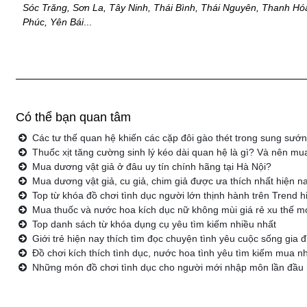
Sóc Trăng, Sơn La, Tây Ninh, Thái Bình, Thái Nguyên, Thanh Hóa
Phúc, Yên Bái
...
Có thể bạn quan tâm
Các tư thế quan hệ khiến các cặp đôi gào thét trong sung sướ
Thuốc xịt tăng cường sinh lý kéo dài quan hệ là gì? Và nên mua
Mua dương vật giả ở đâu uy tín chính hãng tại Hà Nội?
Mua dương vật giả, cu giả, chim giả được ưa thích nhất hiện n
Top từ khóa đồ chơi tình dục người lớn thịnh hành trên Trend h
Mua thuốc và nước hoa kích dục nữ không mùi giá rẻ xu thế m
Top danh sách từ khóa dụng cụ yêu tìm kiếm nhiều nhất
Giới trẻ hiện nay thích tìm đọc chuyện tình yêu cuộc sống gia
Đồ chơi kích thích tình dục, nước hoa tình yêu tìm kiếm mua nh
Những món đồ chơi tình dục cho người mới nhập môn lần đầu