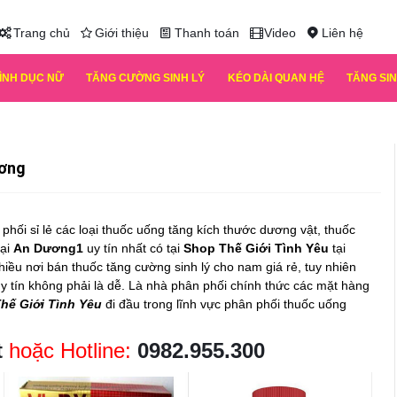
Trang chủ
Giới thiệu
Thanh toán
Video
Liên hệ
TÌNH DỤC NỮ
TĂNG CƯỜNG SINH LÝ
KÉO DÀI QUAN HỆ
TĂNG SIN
ương
phối sỉ lẻ các loại thuốc uống tăng kích thước dương vật, thuốc
tại
An Dương1
uy tín nhất có tại
Shop Thế Giới Tình Yêu
tại
nhiều nơi bán
thuốc tăng cường sinh lý cho nam
giá rẻ, tuy nhiên
y tín không phải là dễ. Là nhà phân phối chính thức các mặt hàng
hế Giới Tình Yêu
đi đầu trong lĩnh vực phân phối thuốc uống
t
hoặc Hotline:
0982.955.300