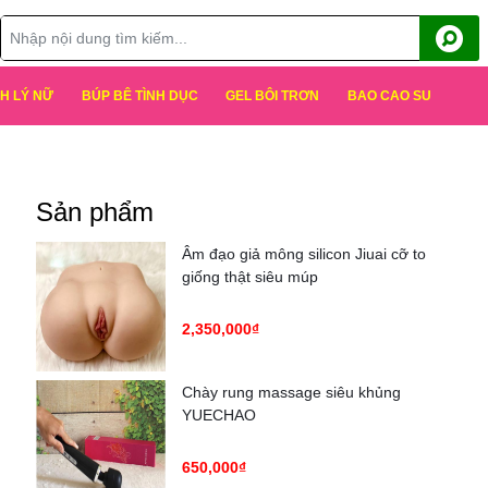
H LÝ NỮ
BÚP BÊ TÌNH DỤC
GEL BÔI TRƠN
BAO CAO SU
Sản phẩm
Âm đạo giả mông silicon Jiuai cỡ to
giống thật siêu múp
2,350,000₫
Chày rung massage siêu khủng
YUECHAO
650,000₫