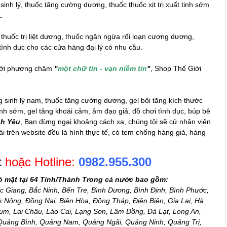
inh lý, thuốc tăng cường dương, thuốc thuốc xịt trị xuất tinh sớm
1
.
 thuốc trị liệt dương, thuốc ngăn ngừa rối loạn cương dương,
tình dục
cho các cửa hàng đại lý có nhu cầu.
 với phương châm
"
một chữ tín - vạn niềm tin
"
, Shop Thế Giới
inh lý nam, thuốc tăng cường dương, gel bôi tăng kích thước
 tinh sớm, gel tăng khoái cảm,
âm đạo giả
, đồ chơi tình dục, búp bê
nh Yêu
, Bạn đừng ngại khoảng cách xa, chúng tôi sẽ cử nhân viên
i trên website đều là hình thực tế, có tem chống hàng giả, hàng
t
hoặc Hotline:
0982.955.300
ó mặt tại 64 Tỉnh/Thành Trong cả nước bao gồm:
c Giang, Bắc Ninh, Bến Tre, Bình Dương, Bình Định, Bình Phước,
Nông, Đồng Nai, Biên Hòa, Đồng Tháp, Điện Biên, Gia Lai, Hà
m, Lai Châu, Lào Cai, Lạng Sơn, Lâm Đồng, Đà Lạt, Long An,
 Quảng Bình, Quảng Nam, Quảng Ngãi, Quảng Ninh, Quảng Trị,