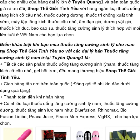
cấp cho nhiều cửa hàng đại lý lớn ở
Tuyên Quang1
và trên toàn quốc
giá rẻ ưu đãi,
Shop Thế Giới Tình Yêu
với hàng ngàn loại thuốc uống
tăng kích cỡ cậu nhỏ, thuốc cường dương, thuốc trị chống xuất tinh
sớm, máy tập tăng kích thước cậu nhỏ, âm đạo giả, dương vật giả,
thuốc kích dục, bao cao su, thuốc tăng cường sinh lý thích hợp với mọi
lứa tuổi ở Việt Nam cho bạn lựa chọn.
Điểm khác biệt khi bạn mua thuốc tăng cường sinh lý cho nam
tại Shop Thế Giới Tình Yêu so với các đại lý bán Thuốc tăng
cường sinh lý nam ở tại Tuyên Quang1 là:
+ Tất cả các sản phẩm thuốc uống tăng cường sinh lýnam, thuốc tăng
kích cỡ cậu nhỏ, gel bôi trơn, đều mang thương hiệu
Shop Thế Giới
Tình Yêu.
+ Giao hàng tận nơi trên toàn quốc ( Đóng gói tế nhị kín đáo dưới
dạng quà tặng).
+ Thanh toán tiền khi nhận hàng.
+ Có nhiều loại thuốc uống tăng cường sinh lý nam, thuốc tăng cường
dương, thuốc tăng sinh lực nam như: Bluefusion, Rhinomax, Bio
Fusion Lidibo, Peaca Juice, Peaca Men Express, VigRX,...cho bạn lựa
chọn.