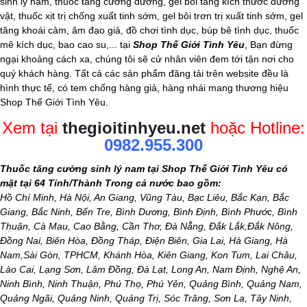
sinh lý nam, thuốc tăng cường dương, gel bôi tăng kích thước dương
vật, thuốc xịt trị chống xuất tinh sớm, gel bôi trơn trị xuất tinh sớm, gel
tăng khoái cảm,
âm đạo giả
, đồ chơi tình dục, búp bê tình dục, thuốc
mê kích dục, bao cao su,... tại
Shop Thế Giới Tình Yêu
, Bạn đừng
ngại khoảng cách xa, chúng tôi sẽ cử nhân viên đem tới tận nơi cho
quý khách hàng. Tất cả các sản phẩm đăng tải trên website đều là
hình thực tế, có tem chống hàng giả, hàng nhái mang thương hiệu
Shop Thế Giới Tình Yêu.
Xem tại
thegioitinhyeu.net
hoặc Hotline:
0982.955.300
Thuốc tăng cường sinh lý nam tại Shop Thế Giới Tình Yêu có
mặt tại 64 Tỉnh/Thành Trong cả nước bao gồm:
Hồ Chí Minh, Hà Nội, An Giang, Vũng Tàu, Bạc Liêu, Bắc Kạn, Bắc
Giang, Bắc Ninh, Bến Tre, Bình Dương, Bình Định, Bình Phước, Bình
Thuận, Cà Mau, Cao Bằng, Cần Thơ, Đà Nẵng, Đắk Lắk,Đắk Nông,
Đồng Nai, Biên Hòa, Đồng Tháp, Điện Biên, Gia Lai, Hà Giang, Hà
Nam,Sài Gòn, TPHCM, Khánh Hòa, Kiên Giang, Kon Tum, Lai Châu,
Lào Cai, Lạng Sơn, Lâm Đồng, Đà Lạt, Long An, Nam Định, Nghệ An,
Ninh Bình, Ninh Thuận, Phú Thọ, Phú Yên, Quảng Bình, Quảng Nam,
Quảng Ngãi, Quảng Ninh, Quảng Trị, Sóc Trăng, Sơn La, Tây Ninh,