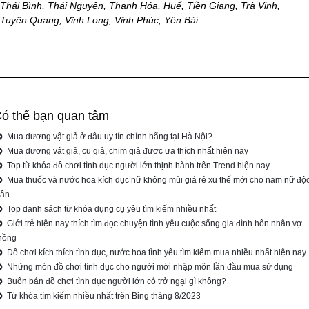
Thái Bình, Thái Nguyên, Thanh Hóa, Huế, Tiền Giang, Trà Vinh,
Tuyên Quang, Vĩnh Long, Vĩnh Phúc, Yên Bái
...
ó thể bạn quan tâm
Mua dương vật giả ở đâu uy tín chính hãng tại Hà Nội?
Mua dương vật giả, cu giả, chim giả được ưa thích nhất hiện nay
Top từ khóa đồ chơi tình dục người lớn thịnh hành trên Trend hiện nay
Mua thuốc và nước hoa kích dục nữ không mùi giá rẻ xu thế mới cho nam nữ độ
hân
Top danh sách từ khóa dụng cụ yêu tìm kiếm nhiều nhất
Giới trẻ hiện nay thích tìm đọc chuyện tình yêu cuộc sống gia đình hôn nhân vợ
hồng
Đồ chơi kích thích tình dục, nước hoa tình yêu tìm kiếm mua nhiều nhất hiện nay
Những món đồ chơi tình dục cho người mới nhập môn lần đầu mua sử dụng
Buôn bán đồ chơi tình dục người lớn có trở ngại gì không?
Từ khóa tìm kiếm nhiều nhất trên Bing tháng 8/2023