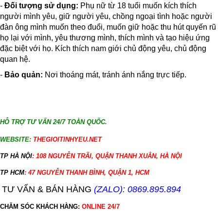
-
Đối tượng sử dụng:
Phụ nữ từ 18 tuổi muốn kích thích
người mình yêu, giữ người yêu, chồng ngoại tình hoặc người
đàn ông mình muốn theo đuổi, muốn giữ hoặc thu hút quyến rũ
họ lại với mình, yêu thương mình, thích mình và tạo hiệu ứng
đặc biệt với họ. Kích thích nam giới chủ động yêu, chủ động
quan hệ.
-
Bảo quản:
Nơi thoáng mát, tránh ánh nắng trực tiếp.
HỖ TRỢ TƯ VẤN 24/7 TOÀN QUỐC.
WEBSITE:
THEGIOITINHYEU.NET
TP HÀ NỘI
: 108 NGUYỄN TRÃI, QUẬN THANH XUÂN, HÀ NỘI
TP HCM
: 47 NGUYỄN THANH BÌNH, QUẬN 1, HCM
TƯ VẤN & BÁN HÀNG
(ZALO): 0869.895.894
CHĂM SÓC KHÁCH HÀNG:
ONLINE 24/7