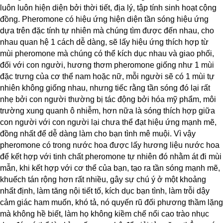
luôn luôn hiện diện bởi thời tiết, địa lý, tập tính sinh hoạt cộng
đồng. Pheromone có hiệu ứng hiện diện tần sóng hiệu ứng
dựa trên đặc tính tự nhiên mà chúng tìm được đến nhau, cho
nhau quan hệ 1 cách dễ dàng, sẽ lấy hiệu ứng thích hợp từ
mùi pheromone mà chúng có thể kích dục nhau và giao phối,
đối với con người, hương thơm pheromone giống như 1 mùi
đặc trưng của cơ thể nam hoặc nữ, mỗi người sẽ có 1 mùi tự
nhiên không giống nhau, nhưng tiếc rằng tần sóng đó lại rất
nhẹ bởi con người thường bị tác động bởi hóa mỹ phẩm, môi
trường xung quanh ô nhiễm, hơn nữa là sóng thích hợp giữa
con người với con người lại chưa thể đạt hiệu ứng mạnh mẽ,
đồng nhất để dễ dàng làm cho bạn tình mê muội. Vì vậy
pheromone có trong nước hoa được lấy hương liệu nước hoa
để kết hợp với tinh chất pheromone tự nhiên đó nhằm át đi mùi
mẫn, khi kết hợp với cơ thể của bạn, tạo ra tần sóng mạnh mẽ,
khuếch tán rộng hơn rất nhiều, gây sự chú ý ở một khoảng
nhất định, làm tăng nội tiết tố, kích dục bạn tình, làm trỗi dậy
cảm giác ham muốn, khó tả, nó quyến rũ đối phương thầm lặng
mà không hề biết, làm họ không kiềm chế nổi cao trào nhục