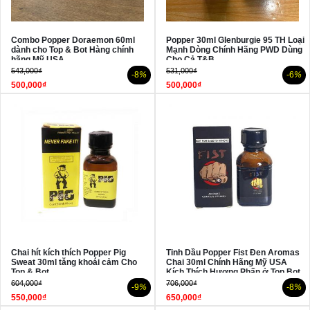
Combo Popper Doraemon 60ml
Popper 30ml Glenburgie 95 TH Loại
dành cho Top & Bot Hàng chính
Mạnh Dòng Chính Hãng PWD Dùng
hãng Mỹ USA
Cho Cả T&B
543,000₫
531,000₫
-8
%
-6
%
500,000₫
500,000₫
Chai hít kích thích Popper Pig
Tinh Dầu Popper Fist Đen Aromas
Sweat 30ml tăng khoái cảm Cho
Chai 30ml Chính Hãng Mỹ USA
Top & Bot
Kích Thích Hương Phấn ở Top Bot
604,000₫
706,000₫
-9
%
-8
%
550,000₫
650,000₫