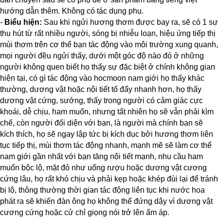
hướng dẫn thêm. Không có tác dụng phụ.
-
Biểu hiện:
Sau khi ngửi hương thơm được bay ra, sẽ có 1 sự
thu hút từ rất nhiều người, sóng bị nhiễu loạn, hiệu ứng tiếp thị
mùi thơm trên cơ thể bạn tác động vào môi trường xung quanh,
mọi người đều ngửi thấy, dưới một góc độ nào đó ở những
người không quen biết họ thấy sự đặc biệt ở chính không gian
hiện tại, có gì tác động vào hocmoon nam giới họ thấy khác
thường, dương vật hoặc nội tiết tố đẩy nhanh hơn, họ thấy
dương vật cứng, sướng, thấy trong người có cảm giác cực
khoái, dễ chịu, ham muốn, nhưng tất nhiên họ sẽ vẫn phải kìm
chế, còn người đối diện với bạn, là người mà chính bạn sẽ
kích thích, họ sẽ ngay lập tức bị kích dục bởi hương thơm liên
tục tiếp thị, mùi thơm tác động nhanh, mạnh mẽ sẽ làm cơ thể
nam giới gần nhất với bạn tăng nội tiết mạnh, nhu cầu ham
muốn bộc lộ, mặt đỏ như uống rượu hoặc dương vật cương
cứng lâu, họ rất khó chịu và phải kẹp hoặc khép đùi lại để tránh
bị lộ, thông thường thời gian tác động liên tục khi nước hoa
phát ra sẽ khiến đàn ông họ không thể đứng dậy vì dương vật
cương cứng hoặc cử chỉ giọng nói trở lên ấm áp.