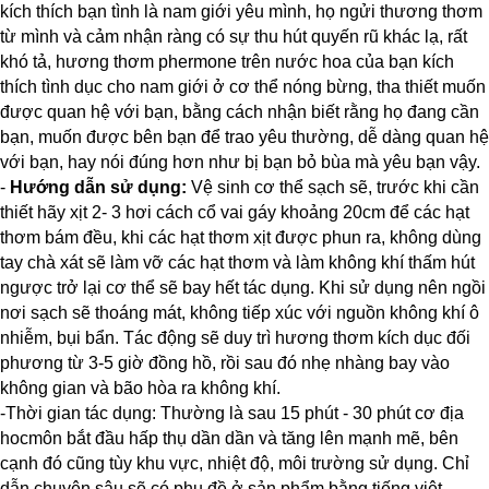
kích thích bạn tình là nam giới yêu mình, họ ngửi thương thơm
từ mình và cảm nhận ràng có sự thu hút quyến rũ khác lạ, rất
khó tả, hương thơm phermone trên nước hoa của bạn kích
thích tình dục cho nam giới ở cơ thể nóng bừng, tha thiết muốn
được quan hệ với bạn, bằng cách nhận biết rằng họ đang cần
bạn, muốn được bên bạn để trao yêu thường, dễ dàng quan hệ
với bạn, hay nói đúng hơn như bị bạn bỏ bùa mà yêu bạn vậy.
-
Hướng dẫn sử dụng:
Vệ sinh cơ thể sạch sẽ, trước khi cần
thiết hãy xịt 2- 3 hơi cách cổ vai gáy khoảng 20cm để các hạt
thơm bám đều, khi các hạt thơm xịt được phun ra, không dùng
tay chà xát sẽ làm vỡ các hạt thơm và làm không khí thấm hút
ngược trở lại cơ thể sẽ bay hết tác dụng. Khi sử dụng nên ngồi
nơi sạch sẽ thoáng mát, không tiếp xúc với nguồn không khí ô
nhiễm, bụi bẩn. Tác động sẽ duy trì hương thơm kích dục đối
phương từ 3-5 giờ đồng hồ, rồi sau đó nhẹ nhàng bay vào
không gian và bão hòa ra không khí.
-Thời gian tác dụng: Thường là sau 15 phút - 30 phút cơ địa
hocmôn bắt đầu hấp thụ dần dần và tăng lên mạnh mẽ, bên
cạnh đó cũng tùy khu vực, nhiệt độ, môi trường sử dụng. Chỉ
dẫn chuyên sâu sẽ có phụ đề ở sản phẩm bằng tiếng việt