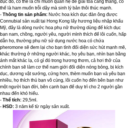
dục đó, có thể là chỉ muốn quan hệ để giải tỏa căng thẳng, có
thể là ham muốn trỗi dậy mà sinh lý bản thôi thúc mạnh.
-
Thông tin sản phẩm:
Nước hoa kích dục đàn ông được
Connubial sản xuất tại Hong Kong lấy hương liệu nhập khẩu
Mỹ, đây là dòng nước hoa phụ nữ thường dùng để kích dục
bạn nam, chồng, người yêu, người mình thích để lôi cuốn, hấp
dẫn họ, thường phụ nữ sử dụng nước hoa có chứa
pheromone sẽ đem lại cho bạn tình đối diện sức hút mạnh mẽ,
khác thường ở những người khác, họ yêu bạn, nhìn bạn bằng
ánh mắt khác lạ, có gì đó trong hương thơm, cả hơi thở của
chính bạn sẽ làm cơ thể nam giới đối diện nóng bỏng, bị kích
dục, dương vật sướng, cứng hơn, thèm muốn bạn và yêu bạn
nhiều, họ thích thú bạn vô cùng, lôi cuốn họ đến bên bạn như
một người bạn đời, bên cạnh bạn để duy trì cho 2 người gần
nhau đến khó hiểu.
-
Thể tích:
29,5ml.
-
HSD:
3 năm kể từ ngày sản xuất.