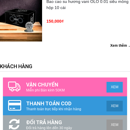
Bao cao su hương vani OLO 0.01 siêu mỏng
hộp 10 cái
150,000₫
Xem thêm 
KHÁCH HÀNG
VẬN CHUYỂN
XEM
Miễn phí Bán kính 50KM
THANH TOÁN COD
XEM
Thanh toán trực tiếp khi nhận hàng
ĐỔI TRẢ HÀNG
XEM
Đổi trả hàng lên đến 30 ngày