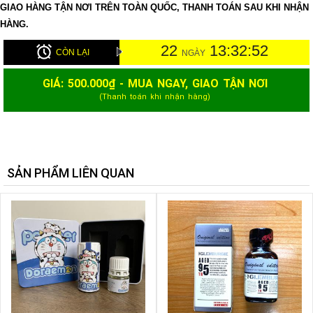
GIAO HÀNG TẬN NƠI TRÊN TOÀN QUỐC, THANH TOÁN SAU KHI NHẬN
HÀNG.
22
13:32:51
CÒN LẠI
NGÀY
GIÁ:
500.000
₫ - MUA NGAY, GIAO TẬN NƠI
(Thanh toán khi nhận hàng)
SẢN PHẨM LIÊN QUAN