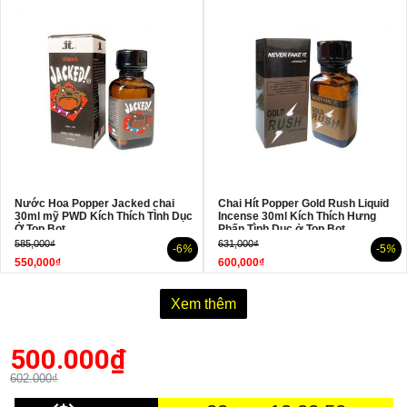
Nước Hoa Popper Jacked chai
Chai Hít Popper Gold Rush Liquid
30ml mỹ PWD Kích Thích TÌnh Dục
Incense 30ml Kích Thích Hưng
Ở Top Bot
Phấn Tình Dục ở Top Bot
585,000₫
631,000₫
-6
%
-5
%
550,000₫
600,000₫
Xem thêm
500.000
₫
602.000₫