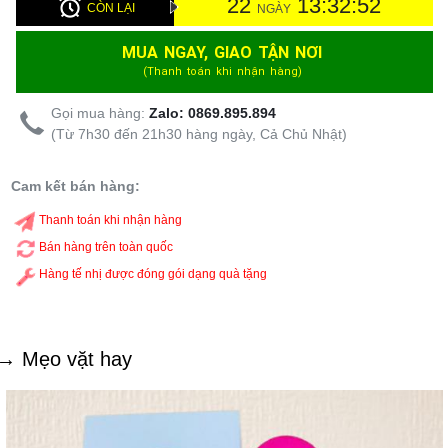
22
13:32:51
CÒN LẠI
NGÀY
MUA NGAY, GIAO TẬN NƠI
(Thanh toán khi nhận hàng)
Gọi mua hàng:
Zalo: 0869.895.894
(Từ 7h30 đến 21h30 hàng ngày, Cả Chủ Nhật)
Cam kết bán hàng:
Thanh toán khi nhận hàng
Bán hàng trên toàn quốc
Hàng tế nhị được đóng gói dạng quà tặng
→ Mẹo vặt hay