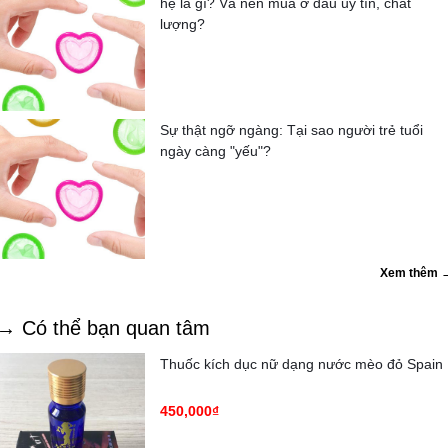
hệ là gì? Và nên mua ở đâu uy tín, chất
lượng?
Sự thật ngỡ ngàng: Tại sao người trẻ tuổi
ngày càng "yếu"?
Xem thêm 
→ Có thể bạn quan tâm
Thuốc kích dục nữ dạng nước mèo đỏ Spain
450,000₫