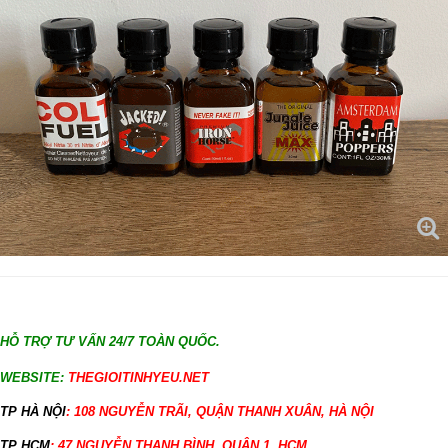
HỖ TRỢ TƯ VẤN 24/7 TOÀN QUỐC.
WEBSITE:
THEGIOITINHYEU.NET
TP HÀ NỘI
: 108 NGUYỄN TRÃI, QUẬN THANH XUÂN, HÀ NỘI
TP HCM
: 47 NGUYỄN THANH BÌNH, QUẬN 1, HCM