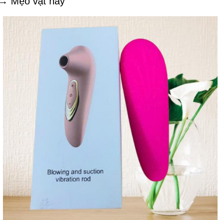
→ Mẹo vặt hay