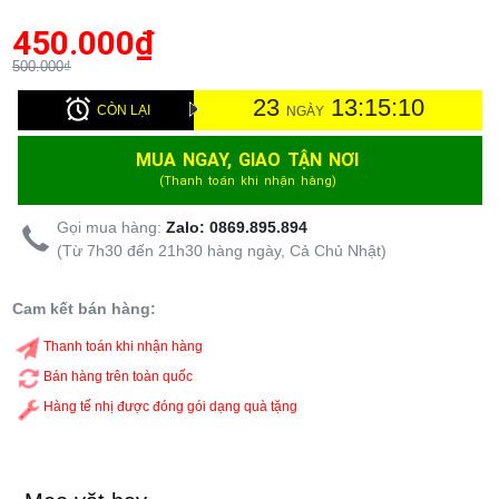
450.000
₫
500.000₫
23
13:15:9
CÒN LẠI
NGÀY
MUA NGAY, GIAO TẬN NƠI
(Thanh toán khi nhận hàng)
Gọi mua hàng:
Zalo: 0869.895.894
(Từ 7h30 đến 21h30 hàng ngày, Cả Chủ Nhật)
Cam kết bán hàng:
Thanh toán khi nhận hàng
Bán hàng trên toàn quốc
Hàng tế nhị được đóng gói dạng quà tặng