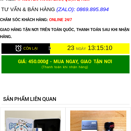
TƯ VẤN & BÁN HÀNG
(ZALO): 0869.895.894
CHĂM SÓC KHÁCH HÀNG:
ONLINE 24/7
GIAO HÀNG TẬN NƠI TRÊN TOÀN QUỐC, THANH TOÁN SAU KHI NHẬN
HÀNG.
23
13:15:9
CÒN LẠI
NGÀY
GIÁ:
450.000
₫ - MUA NGAY, GIAO TẬN NƠI
(Thanh toán khi nhận hàng)
SẢN PHẨM LIÊN QUAN