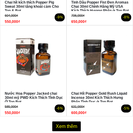
Chai hít kích thích Popper Pig
Tinh Dầu Popper Fist Đen Aromas
Sweat 30ml tăng khoái cảm Cho
Chai 30ml Chính Hãng Mỹ USA
Top & Bot
Kích Thích Hương Phấn ở Top Bot
604,000₫
706,000₫
-9
%
-8
%
550,000₫
650,000₫
Nước Hoa Popper Jacked chai
Chai Hít Popper Gold Rush Liquid
30ml mỹ PWD Kích Thích TÌnh Dục
Incense 30ml Kích Thích Hưng
Ở Top Bot
Phấn Tình Dục ở Top Bot
585,000₫
631,000₫
-6
%
-5
%
550,000₫
600,000₫
Xem thêm