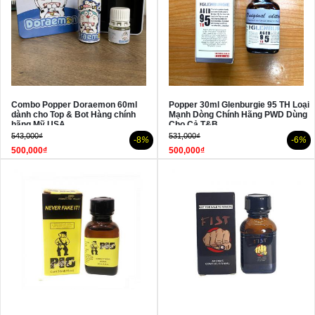
Combo Popper Doraemon 60ml
Popper 30ml Glenburgie 95 TH Loại
dành cho Top & Bot Hàng chính
Mạnh Dòng Chính Hãng PWD Dùng
hãng Mỹ USA
Cho Cả T&B
543,000₫
531,000₫
-8
%
-6
%
500,000₫
500,000₫