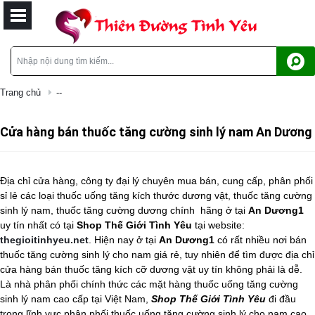
Trang chủ
--
Cửa hàng bán thuốc tăng cường sinh lý nam An Dương
Địa chỉ cửa hàng, công ty đại lý chuyên mua bán, cung cấp, phân phối
sỉ lẻ các loại thuốc uống tăng kích thước dương vật, thuốc tăng cường
sinh lý nam, thuốc tăng cường dương chính
hãng ở tại
An Dương1
uy tín nhất có tại
Shop Thế Giới Tình Yêu
tại website:
thegioitinhyeu.net
. Hiện nay ở tại
An Dương1
có rất nhiều nơi bán
thuốc tăng cường sinh lý cho nam
giá rẻ, tuy nhiên để tìm được địa chỉ
cửa hàng bán
thuốc tăng kích cỡ dương vật
uy tín không phải là dễ.
Là nhà phân phối chính thức các mặt hàng
thuốc uống tăng cường
sinh lý nam
cao cấp tại Việt Nam,
Shop Thế Giới Tình Yêu
đi đầu
trong lĩnh vực phân phối thuốc uống tăng cường sinh lý cho nam cao