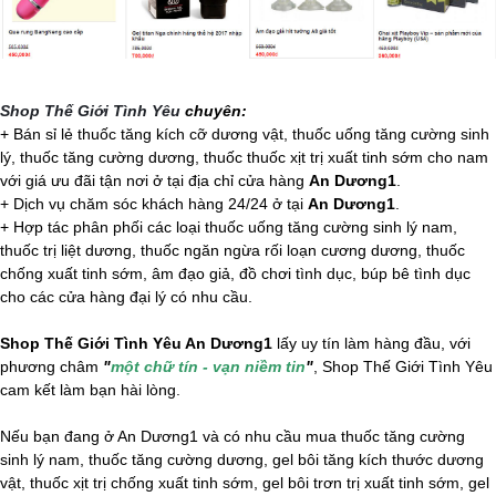
Shop Thế Giới Tình Yêu
chuyên:
+ Bán sỉ lẻ thuốc tăng kích cỡ dương vật, thuốc uống tăng cường sinh
lý, thuốc tăng cường dương, thuốc thuốc xịt trị xuất tinh sớm cho nam
với giá ưu đãi tận nơi ở tại địa chỉ cửa hàng
An Dương1
.
+ Dịch vụ chăm sóc khách hàng 24/24 ở tại
An Dương1
.
+ Hợp tác phân phối các loại thuốc uống tăng cường sinh lý nam,
thuốc trị liệt dương, thuốc ngăn ngừa rối loạn cương dương, thuốc
chống xuất tinh sớm, âm đạo giả, đồ chơi tình dục,
búp bê tình dục
cho các cửa hàng đại lý có nhu cầu.
Shop Thế Giới Tình Yêu An Dương1
lấy uy tín làm hàng đầu, với
phương châm
"
một chữ tín - vạn niềm tin
"
, Shop Thế Giới Tình Yêu
cam kết làm bạn hài lòng.
Nếu bạn đang ở An Dương1 và có nhu cầu mua thuốc tăng cường
sinh lý nam, thuốc tăng cường dương, gel bôi tăng kích thước dương
vật, thuốc xịt trị chống xuất tinh sớm, gel bôi trơn trị xuất tinh sớm, gel