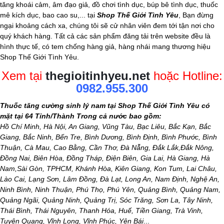
tăng khoái cảm,
âm đạo giả
, đồ chơi tình dục, búp bê tình dục, thuốc
mê kích dục, bao cao su,... tại
Shop Thế Giới Tình Yêu
, Bạn đừng
ngại khoảng cách xa, chúng tôi sẽ cử nhân viên đem tới tận nơi cho
quý khách hàng. Tất cả các sản phẩm đăng tải trên website đều là
hình thực tế, có tem chống hàng giả, hàng nhái mang thương hiệu
Shop Thế Giới Tình Yêu.
Xem tại
thegioitinhyeu.net
hoặc Hotline:
0982.955.300
Thuốc tăng cường sinh lý nam tại Shop Thế Giới Tình Yêu có
mặt tại 64 Tỉnh/Thành Trong cả nước bao gồm:
Hồ Chí Minh, Hà Nội, An Giang, Vũng Tàu, Bạc Liêu, Bắc Kạn, Bắc
Giang, Bắc Ninh, Bến Tre, Bình Dương, Bình Định, Bình Phước, Bình
Thuận, Cà Mau, Cao Bằng, Cần Thơ, Đà Nẵng, Đắk Lắk,Đắk Nông,
Đồng Nai, Biên Hòa, Đồng Tháp, Điện Biên, Gia Lai, Hà Giang, Hà
Nam,Sài Gòn, TPHCM, Khánh Hòa, Kiên Giang, Kon Tum, Lai Châu,
Lào Cai, Lạng Sơn, Lâm Đồng, Đà Lạt, Long An, Nam Định, Nghệ An,
Ninh Bình, Ninh Thuận, Phú Thọ, Phú Yên, Quảng Bình, Quảng Nam,
Quảng Ngãi, Quảng Ninh, Quảng Trị, Sóc Trăng, Sơn La, Tây Ninh,
Thái Bình, Thái Nguyên, Thanh Hóa, Huế, Tiền Giang, Trà Vinh,
Tuyên Quang, Vĩnh Long, Vĩnh Phúc, Yên Bái
...