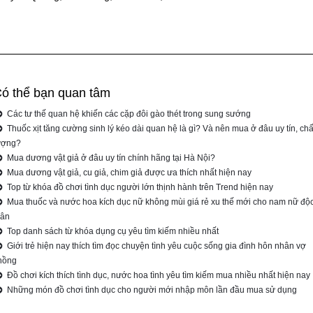
ó thể bạn quan tâm
Các tư thế quan hệ khiến các cặp đôi gào thét trong sung sướng
Thuốc xịt tăng cường sinh lý kéo dài quan hệ là gì? Và nên mua ở đâu uy tín, chấ
ượng?
Mua dương vật giả ở đâu uy tín chính hãng tại Hà Nội?
Mua dương vật giả, cu giả, chim giả được ưa thích nhất hiện nay
Top từ khóa đồ chơi tình dục người lớn thịnh hành trên Trend hiện nay
Mua thuốc và nước hoa kích dục nữ không mùi giá rẻ xu thế mới cho nam nữ độ
hân
Top danh sách từ khóa dụng cụ yêu tìm kiếm nhiều nhất
Giới trẻ hiện nay thích tìm đọc chuyện tình yêu cuộc sống gia đình hôn nhân vợ
hồng
Đồ chơi kích thích tình dục, nước hoa tình yêu tìm kiếm mua nhiều nhất hiện nay
Những món đồ chơi tình dục cho người mới nhập môn lần đầu mua sử dụng