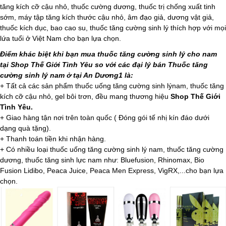
tăng kích cỡ cậu nhỏ, thuốc cường dương, thuốc trị chống xuất tinh
sớm, máy tập tăng kích thước cậu nhỏ, âm đạo giả, dương vật giả,
thuốc kích dục, bao cao su, thuốc tăng cường sinh lý thích hợp với mọi
lứa tuổi ở Việt Nam cho bạn lựa chọn.
Điểm khác biệt khi bạn mua thuốc tăng cường sinh lý cho nam
tại Shop Thế Giới Tình Yêu so với các đại lý bán Thuốc tăng
cường sinh lý nam ở tại An Dương1 là:
+ Tất cả các sản phẩm thuốc uống tăng cường sinh lýnam, thuốc tăng
kích cỡ cậu nhỏ, gel bôi trơn, đều mang thương hiệu
Shop Thế Giới
Tình Yêu.
+ Giao hàng tận nơi trên toàn quốc ( Đóng gói tế nhị kín đáo dưới
dạng quà tặng).
+ Thanh toán tiền khi nhận hàng.
+ Có nhiều loại thuốc uống tăng cường sinh lý nam, thuốc tăng cường
dương, thuốc tăng sinh lực nam như: Bluefusion, Rhinomax, Bio
Fusion Lidibo, Peaca Juice, Peaca Men Express, VigRX,...cho bạn lựa
chọn.