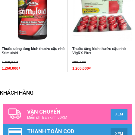
Thuốc uống tăng kích thước cậu nhỏ
Thuốc tăng kích thước cậu nhỏ
Stimuloid
VigRX Plus
1,400,000₫
290,000₫
1,260,000₫
1,200,000₫
KHÁCH HÀNG
VẬN CHUYỂN
XEM
Miễn phí Bán kính 50KM
THANH TOÁN COD
XEM