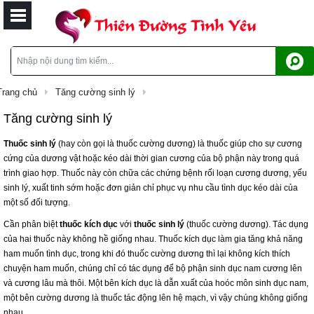
Trang chủ
Tăng cường sinh lý
Tăng cường sinh lý
Thuốc sinh lý
(hay còn gọi là thuốc cường dương) là thuốc giúp cho sự cương
cứng của
dương vật
hoặc kéo dài thời gian cương của bộ phận này trong quá
trình
giao hợp
. Thuốc này còn chữa các chứng bệnh
rối loạn cương dương
, yếu
sinh lý, xuất tinh sớm hoặc đơn giản chỉ phục vụ nhu cầu tình dục kéo dài của
một số đối tượng.
Cần phân biệt
thuốc kích dục
với
thuốc sinh lý
(thuốc cường dương). Tác dụng
của hai thuốc này không hề giống nhau. Thuốc kích dục làm gia tăng khả năng
ham muốn tình dục, trong khi đó thuốc cường dương thì lại không kích thích
chuyện ham muốn, chúng chỉ có tác dụng để bộ phận sinh dục nam cương lên
và cương lâu mà thôi. Một bên kích dục là dẫn xuất của hoóc môn sinh dục nam,
một bên cường dương là thuốc tác động lên hệ mạch, vì vậy chúng không giống
nhau.