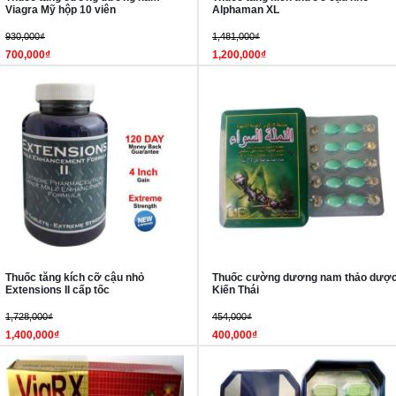
Viagra Mỹ hộp 10 viên
Alphaman XL
930,000₫
1,481,000₫
700,000₫
1,200,000₫
Thuốc tăng kích cỡ cậu nhỏ
Thuốc cường dương nam thảo dượ
Extensions II cấp tốc
Kiến Thái
1,728,000₫
454,000₫
1,400,000₫
400,000₫