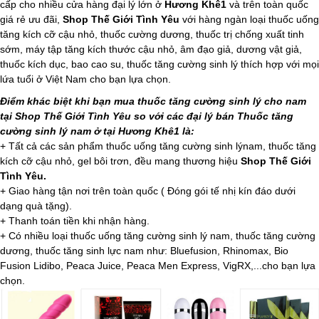
cấp cho nhiều cửa hàng đại lý lớn ở
Hương Khê1
và trên toàn quốc
giá rẻ ưu đãi,
Shop Thế Giới Tình Yêu
với hàng ngàn loại thuốc uống
tăng kích cỡ cậu nhỏ, thuốc cường dương, thuốc trị chống xuất tinh
sớm, máy tập tăng kích thước cậu nhỏ, âm đạo giả, dương vật giả,
thuốc kích dục, bao cao su, thuốc tăng cường sinh lý thích hợp với mọi
lứa tuổi ở Việt Nam cho bạn lựa chọn.
Điểm khác biệt khi bạn mua thuốc tăng cường sinh lý cho nam
tại Shop Thế Giới Tình Yêu so với các đại lý bán Thuốc tăng
cường sinh lý nam ở tại Hương Khê1 là:
+ Tất cả các sản phẩm thuốc uống tăng cường sinh lýnam, thuốc tăng
kích cỡ cậu nhỏ, gel bôi trơn, đều mang thương hiệu
Shop Thế Giới
Tình Yêu.
+ Giao hàng tận nơi trên toàn quốc ( Đóng gói tế nhị kín đáo dưới
dạng quà tặng).
+ Thanh toán tiền khi nhận hàng.
+ Có nhiều loại thuốc uống tăng cường sinh lý nam, thuốc tăng cường
dương, thuốc tăng sinh lực nam như: Bluefusion, Rhinomax, Bio
Fusion Lidibo, Peaca Juice, Peaca Men Express, VigRX,...cho bạn lựa
chọn.