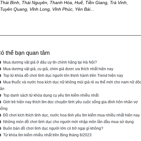
Thái Bình, Thái Nguyên, Thanh Hóa, Huế, Tiền Giang, Trà Vinh,
Tuyên Quang, Vĩnh Long, Vĩnh Phúc, Yên Bái
...
ó thể bạn quan tâm
Mua dương vật giả ở đâu uy tín chính hãng tại Hà Nội?
Mua dương vật giả, cu giả, chim giả được ưa thích nhất hiện nay
Top từ khóa đồ chơi tình dục người lớn thịnh hành trên Trend hiện nay
Mua thuốc và nước hoa kích dục nữ không mùi giá rẻ xu thế mới cho nam nữ độ
hân
Top danh sách từ khóa dụng cụ yêu tìm kiếm nhiều nhất
Giới trẻ hiện nay thích tìm đọc chuyện tình yêu cuộc sống gia đình hôn nhân vợ
hồng
Đồ chơi kích thích tình dục, nước hoa tình yêu tìm kiếm mua nhiều nhất hiện nay
Những món đồ chơi tình dục cho người mới nhập môn lần đầu mua sử dụng
Buôn bán đồ chơi tình dục người lớn có trở ngại gì không?
Từ khóa tìm kiếm nhiều nhất trên Bing tháng 8/2023