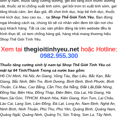
sinh lý nam, thuốc tăng cường dương, gel bôi tăng kích thước dương
vật, thuốc xịt trị chống xuất tinh sớm, gel bôi trơn trị xuất tinh sớm, gel
tăng khoái cảm,
âm đạo giả
, đồ chơi tình dục, búp bê tình dục, thuốc
mê kích dục, bao cao su,... tại
Shop Thế Giới Tình Yêu
, Bạn đừng
ngại khoảng cách xa, chúng tôi sẽ cử nhân viên đem tới tận nơi cho
quý khách hàng. Tất cả các sản phẩm đăng tải trên website đều là
hình thực tế, có tem chống hàng giả, hàng nhái mang thương hiệu
Shop Thế Giới Tình Yêu.
Xem tại
thegioitinhyeu.net
hoặc Hotline:
0982.955.300
Thuốc tăng cường sinh lý nam tại Shop Thế Giới Tình Yêu có
mặt tại 64 Tỉnh/Thành Trong cả nước bao gồm:
Hồ Chí Minh, Hà Nội, An Giang, Vũng Tàu, Bạc Liêu, Bắc Kạn, Bắc
Giang, Bắc Ninh, Bến Tre, Bình Dương, Bình Định, Bình Phước, Bình
Thuận, Cà Mau, Cao Bằng, Cần Thơ, Đà Nẵng, Đắk Lắk,Đắk Nông,
Đồng Nai, Biên Hòa, Đồng Tháp, Điện Biên, Gia Lai, Hà Giang, Hà
Nam,Sài Gòn, TPHCM, Khánh Hòa, Kiên Giang, Kon Tum, Lai Châu,
Lào Cai, Lạng Sơn, Lâm Đồng, Đà Lạt, Long An, Nam Định, Nghệ An,
Ninh Bình, Ninh Thuận, Phú Thọ, Phú Yên, Quảng Bình, Quảng Nam,
Quảng Ngãi, Quảng Ninh, Quảng Trị, Sóc Trăng, Sơn La, Tây Ninh,