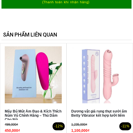
(Thanh toán khi nhận hàng)
SẢN PHẨM LIÊN QUAN
Máy Bú Mút Âm Đạo & Kích Thích
Dương vật giả rung thụt sưởi ấm
Núm Vú Chính Hãng – Thủ Dâm
Betty Vibrator kết hợp lưỡi liếm
Cho Nữ
499,000₫
1,235,000₫
-12
%
-11
%
450,000₫
1,100,000₫