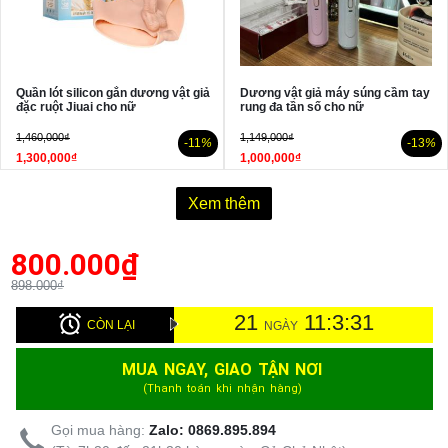
Quần lót silicon gắn dương vật giả
Dương vật giả máy súng cầm tay
đặc ruột Jiuai cho nữ
rung đa tần số cho nữ
1,460,000₫
1,149,000₫
-11
%
-13
%
1,300,000₫
1,000,000₫
Xem thêm
800.000
₫
898.000₫
21
11:3:30
CÒN LẠI
NGÀY
MUA NGAY, GIAO TẬN NƠI
(Thanh toán khi nhận hàng)
Gọi mua hàng:
Zalo: 0869.895.894