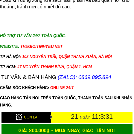
- Sau khi dùng xong rửa sạch sản phẩm và bảo quản nơi khô
thoáng, tránh nơi có nhiệt độ cao.
HỖ TRỢ TƯ VẤN 24/7 TOÀN QUỐC.
WEBSITE:
THEGIOITINHYEU.NET
TP HÀ NỘI
: 108 NGUYỄN TRÃI, QUẬN THANH XUÂN, HÀ NỘI
TP HCM
: 47 NGUYỄN THANH BÌNH, QUẬN 1, HCM
TƯ VẤN & BÁN HÀNG
(ZALO): 0869.895.894
CHĂM SÓC KHÁCH HÀNG:
ONLINE 24/7
GIAO HÀNG TẬN NƠI TRÊN TOÀN QUỐC, THANH TOÁN SAU KHI NHẬN
HÀNG.
21
11:3:30
CÒN LẠI
NGÀY
GIÁ:
800.000
₫ - MUA NGAY, GIAO TẬN NƠI