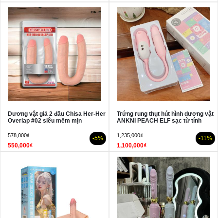
Dương vật giả 2 đầu Chisa Her-Her
Trứng rung thụt hút hình dương vật
Overlap #02 siêu mềm mịn
ANKNI PEACH ELF sạc từ tính
578,000₫
1,235,000₫
-5
%
-11
%
550,000₫
1,100,000₫