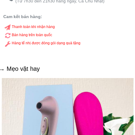
(Từ 7h30 đến 21h30 hàng ngày, Cả Chủ Nhật)
Cam kết bán hàng:
Thanh toán khi nhận hàng
Bán hàng trên toàn quốc
Hàng tế nhị được đóng gói dạng quà tặng
→ Mẹo vặt hay