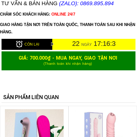
TƯ VẤN & BÁN HÀNG
(ZALO): 0869.895.894
CHĂM SÓC KHÁCH HÀNG:
ONLINE 24/7
GIAO HÀNG TẬN NƠI TRÊN TOÀN QUỐC, THANH TOÁN SAU KHI NHẬN
HÀNG.
22
17:16:2
CÒN LẠI
NGÀY
GIÁ:
700.000
₫ - MUA NGAY, GIAO TẬN NƠI
(Thanh toán khi nhận hàng)
SẢN PHẨM LIÊN QUAN