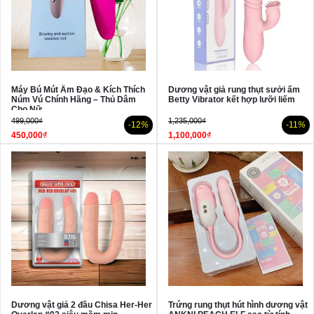
Máy Bú Mút Âm Đạo & Kích Thích
Dương vật giả rung thụt sưởi ấm
Núm Vú Chính Hãng – Thủ Dâm
Betty Vibrator kết hợp lưỡi liếm
Cho Nữ
499,000₫
1,235,000₫
-12
%
-11
%
450,000₫
1,100,000₫
Dương vật giả 2 đầu Chisa Her-Her
Trứng rung thụt hút hình dương vật