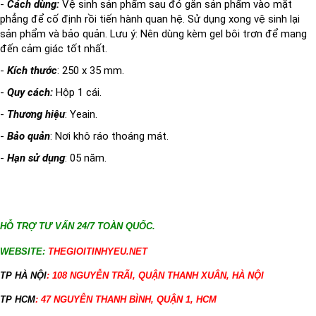
-
Cách dùng:
Vệ sinh sản phẩm sau đó gắn sản phẩm vào mặt
phẳng để cố định rồi tiến hành quan hệ. Sử dụng xong vệ sinh lại
sản phẩm và bảo quản. Lưu ý: Nên dùng kèm gel bôi trơn để mang
đến cảm giác tốt nhất.
-
Kích thước
: 250 x 35 mm.
-
Quy cách:
Hộp 1 cái.
-
Thương hiệu
: Yeain.
-
Bảo quản
: Nơi khô ráo thoáng mát.
-
Hạn sử dụng
: 05 năm.
HỖ TRỢ TƯ VẤN 24/7 TOÀN QUỐC.
WEBSITE:
THEGIOITINHYEU.NET
TP HÀ NỘI
: 108 NGUYỄN TRÃI, QUẬN THANH XUÂN, HÀ NỘI
TP HCM
: 47 NGUYỄN THANH BÌNH, QUẬN 1, HCM