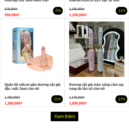
Overlap #02 siêu mềm mịn
ANKNI PEACH ELF sạc từ tính
578,000₫
1,235,000₫
-5
%
-11
%
550,000₫
1,100,000₫
Quần lót silicon gắn dương vật giả
Dương vật giả máy súng cầm tay
đặc ruột Jiuai cho nữ
rung đa tần số cho nữ
1,460,000₫
1,149,000₫
-11
%
-13
%
1,300,000₫
1,000,000₫
Xem thêm