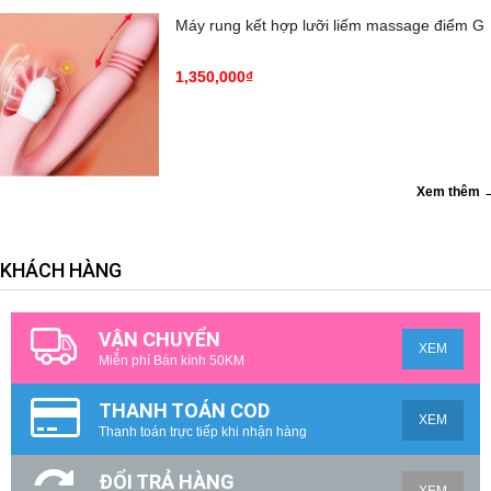
Máy rung kết hợp lưỡi liếm massage điểm G
1,350,000₫
Xem thêm 
KHÁCH HÀNG
VẬN CHUYỂN
XEM
Miễn phí Bán kính 50KM
THANH TOÁN COD
XEM
Thanh toán trực tiếp khi nhận hàng
ĐỔI TRẢ HÀNG