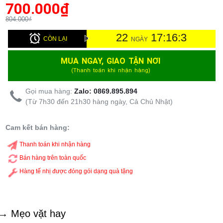
700.000
₫
804.000₫
22
17:16:2
CÒN LẠI
NGÀY
MUA NGAY, GIAO TẬN NƠI
(Thanh toán khi nhận hàng)
Gọi mua hàng:
Zalo: 0869.895.894
(Từ 7h30 đến 21h30 hàng ngày, Cả Chủ Nhật)
Cam kết bán hàng:
Thanh toán khi nhận hàng
Bán hàng trên toàn quốc
Hàng tế nhị được đóng gói dạng quà tặng
→ Mẹo vặt hay