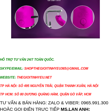
HỖ TRỢ TƯ VẤN 24/7 TOÀN QUỐC.
SKYPE/EMAIL:
SHOPTHEGIOITINHYEU365@GMAIL.COM
WEBSITE:
THEGIOITINHYEU.NET
TP HÀ NỘI: SỐ 495 NGUYỄN TRÃI, QUẬN THANH XUÂN, HÀ NỘI
TP HCM: SỐ 80 DƯƠNG QUẢNG HÀM, QUẬN GÒ VẤP, HCM
TƯ VẤN & BÁN HÀNG: ZALO & VIBER: 0965.991.300
HOẶC GỌI ĐIỆN TRỰC TIẾP
MS.LAN ANH: