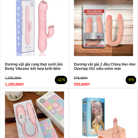
Dương vật giả rung thụt sưởi ấm
Dương vật giả 2 đầu Chisa Her-Her
Betty Vibrator kết hợp lưỡi liếm
Overlap #02 siêu mềm mịn
1,235,000₫
578,000₫
-11
%
-5
%
1,100,000₫
550,000₫