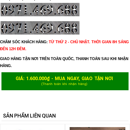
CHĂM SÓC KHÁCH HÀNG:
TỪ THỨ 2 - CHỦ NHẬT. THỜI GIAN 8H SÁNG
ĐẾN 12H ĐÊM.
GIAO HÀNG TẬN NƠI TRÊN TOÀN QUỐC, THANH TOÁN SAU KHI NHẬN
HÀNG.
GIÁ:
1.600.000
₫ - MUA NGAY, GIAO TẬN NƠI
(Thanh toán khi nhận hàng)
SẢN PHẨM LIÊN QUAN