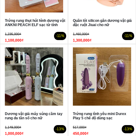
Trứng rung thụt hút hình dương vật
Quần lót silicon gắn dương vật giả
ANKNI PEACH ELF sạc từ tính
đặc ruột Jiuai cho nữ
1,235,000₫
1,460,000₫
-11
%
-11
%
1,100,000₫
1,300,000₫
Dương vật giả máy súng cầm tay
Trứng rung tình yêu mini Durex
rung đa tần số cho nữ
Play 5 chế độ dùng sạc
1,149,000₫
517,000₫
-13
%
-13
%
1,000,000₫
450,000₫