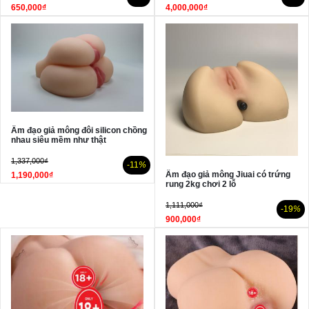
650,000₫
4,000,000₫
Âm đạo giả mông đôi silicon chồng
nhau siêu mềm như thật
1,337,000₫
-11
%
Âm đạo giả mông Jiuai có trứng
1,190,000₫
rung 2kg chơi 2 lỗ
1,111,000₫
-19
%
900,000₫