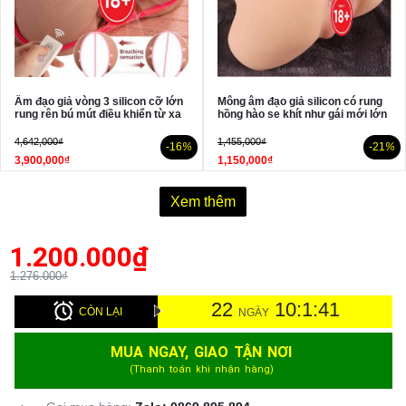
Âm đạo giả vòng 3 silicon cỡ lớn
Mông âm đạo giả silicon có rung
rung rên bú mút điều khiển từ xa
hồng hào se khít như gái mới lớn
4,642,000₫
1,455,000₫
-16
%
-21
%
3,900,000₫
1,150,000₫
Xem thêm
1.200.000
₫
1.276.000₫
22
10:1:41
CÒN LẠI
NGÀY
MUA NGAY, GIAO TẬN NƠI
(Thanh toán khi nhận hàng)