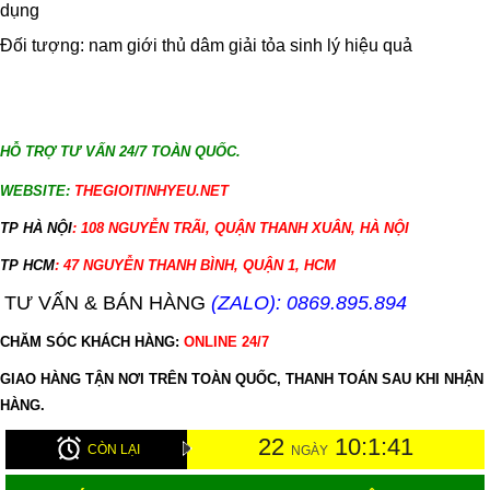
dụng
Đối tượng: nam giới thủ dâm giải tỏa sinh lý hiệu quả
HỖ TRỢ TƯ VẤN 24/7 TOÀN QUỐC.
WEBSITE:
THEGIOITINHYEU.NET
TP HÀ NỘI
: 108 NGUYỄN TRÃI, QUẬN THANH XUÂN, HÀ NỘI
TP HCM
: 47 NGUYỄN THANH BÌNH, QUẬN 1, HCM
TƯ VẤN & BÁN HÀNG
(ZALO): 0869.895.894
CHĂM SÓC KHÁCH HÀNG:
ONLINE 24/7
GIAO HÀNG TẬN NƠI TRÊN TOÀN QUỐC, THANH TOÁN SAU KHI NHẬN
HÀNG.
22
10:1:41
CÒN LẠI
NGÀY