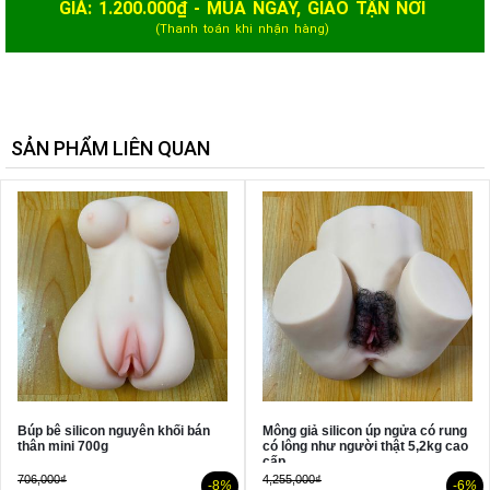
GIÁ:
1.200.000
₫ - MUA NGAY, GIAO TẬN NƠI
(Thanh toán khi nhận hàng)
SẢN PHẨM LIÊN QUAN
Búp bê silicon nguyên khối bán
Mông giả silicon úp ngửa có rung
thân mini 700g
có lông như người thật 5,2kg cao
cấp
706,000₫
4,255,000₫
-8
%
-6
%