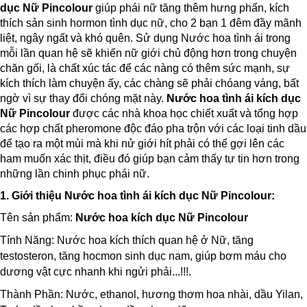
dục Nữ Pincolour
giúp phái nữ tăng thêm hưng phấn, kích
thích sản sinh hormon tình dục nữ, cho 2 bạn 1 đêm đầy mãnh
liệt, ngây ngất và khó quên. Sử dụng Nước hoa tình ái trong
mỗi lần quan hệ sẽ khiến nữ giới chủ động hơn trong chuyện
chăn gối, là chất xúc tác để các nàng có thêm sức mạnh, sự
kích thích làm chuyện ấy, các chàng sẽ phải chóang váng, bất
ngờ vì sự thay đổi chóng mặt này.
Nước hoa tình ái kích dục
Nữ Pincolour
được các nhà khoa học chiết xuất và tổng hợp
các hợp chất pheromone độc đáo pha trộn với các loại tinh dầu
để tạo ra một mùi mà khi nử giới hít phải có thể gợi lên các
ham muốn xác thịt, điều đó giúp bạn cảm thấy tự tin hơn trong
những lần chinh phục phái nữ.
1. Giới thiệu
Nước hoa tình ái kích dục Nữ Pincolour
:
Tên sản phẩm:
Nước hoa kích dục Nữ Pincolour
Tính Năng: Nước hoa kích thích quan hệ ở Nữ, tăng
testosteron, tăng hocmon sinh dục nam, giúp bơm máu cho
dương vật cực nhanh khi ngửi phải...!!!.
Thành Phần: Nước, ethanol, hương thơm hoa nhài, dầu Yilan,