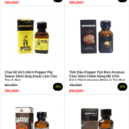
500,000₫
500,000₫
Chai hít kích thích Popper Pig
Tinh Dầu Popper Fist Đen Aromas
Sweat 30ml tăng khoái cảm Cho
Chai 30ml Chính Hãng Mỹ USA
Top & Bot
Kích Thích Hương Phấn ở Top Bot
604,000₫
706,000₫
-9
%
-8
%
550,000₫
650,000₫