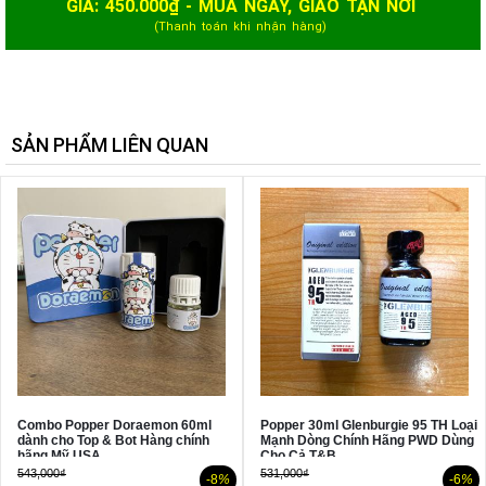
GIÁ:
450.000
₫ - MUA NGAY, GIAO TẬN NƠI
(Thanh toán khi nhận hàng)
SẢN PHẨM LIÊN QUAN
Combo Popper Doraemon 60ml
Popper 30ml Glenburgie 95 TH Loại
dành cho Top & Bot Hàng chính
Mạnh Dòng Chính Hãng PWD Dùng
hãng Mỹ USA
Cho Cả T&B
543,000₫
531,000₫
-8
%
-6
%