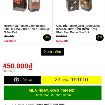
Nước Hoa Popper Jacked chai
Chai Hít Popper Gold Rush Liquid
30ml mỹ PWD Kích Thích TÌnh Dục
Incense 30ml Kích Thích Hưng
Ở Top Bot
Phấn Tình Dục ở Top Bot
585,000₫
631,000₫
-6
%
-5
%
550,000₫
600,000₫
Xem thêm
450.000
₫
500.000₫
23
15:0:9
CÒN LẠI
NGÀY
MUA NGAY, GIAO TẬN NƠI
(Thanh toán khi nhận hàng)
Gọi mua hàng:
Zalo: 0869.895.894