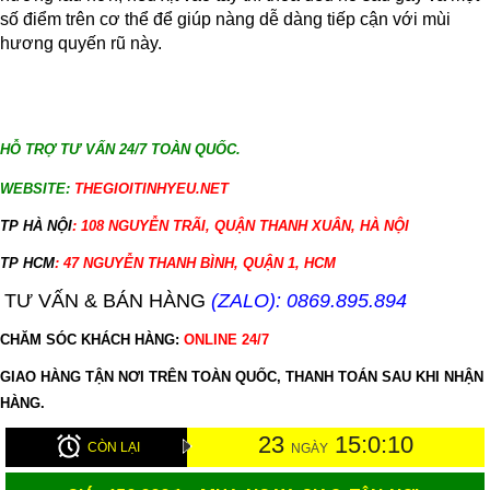
số điểm trên cơ thể để giúp nàng dễ dàng tiếp cận với mùi
hương quyến rũ này.
HỖ TRỢ TƯ VẤN 24/7 TOÀN QUỐC.
WEBSITE:
THEGIOITINHYEU.NET
TP HÀ NỘI
: 108 NGUYỄN TRÃI, QUẬN THANH XUÂN, HÀ NỘI
TP HCM
: 47 NGUYỄN THANH BÌNH, QUẬN 1, HCM
TƯ VẤN & BÁN HÀNG
(ZALO): 0869.895.894
CHĂM SÓC KHÁCH HÀNG:
ONLINE 24/7
GIAO HÀNG TẬN NƠI TRÊN TOÀN QUỐC, THANH TOÁN SAU KHI NHẬN
HÀNG.
23
15:0:9
CÒN LẠI
NGÀY