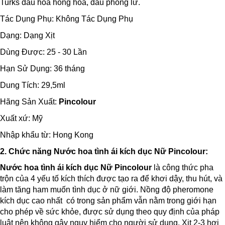
Turks dầu hoa hồng hoa, dầu phong lữ.
Tác Dụng Phụ: Không Tác Dụng Phụ
Dạng: Dạng Xịt
Dùng Được: 25 - 30 Lần
Hạn Sử Dụng: 36 tháng
Dung Tích: 29,5ml
Hãng Sản Xuất:
Pincolour
Xuất xứ: Mỹ
Nhập khẩu từ: Hong Kong
2. Chức năng
Nước hoa tình ái kích dục Nữ Pincolour
:
Nước hoa tình ái kích dục Nữ Pincolour
là công thức pha
trộn của 4 yếu tố kích thích được tạo ra để khơi dậy, thu hút, và
làm tăng ham muốn tình dục ở nữ giới. Nồng độ pheromone
kích dục cao nhất có trong sản phẩm vẫn nằm trong giới hạn
cho phép về sức khỏe, được sử dụng theo quy định của pháp
luật nên không gây nguy hiểm cho người sử dụng. Xịt 2-3 hơi