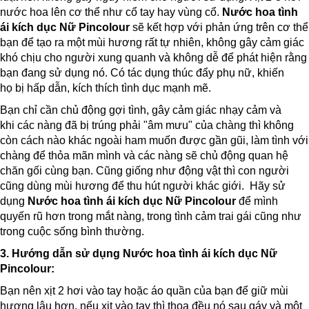
nước hoa lên cơ thể như cổ tay hay vùng cổ.
Nước hoa tình
ái kích dục Nữ Pincolour
sẽ kết hợp với phản ứng trên cơ thể
bạn để tạo ra một mùi hương rất tự nhiên, không gây cảm giác
khó chịu cho người xung quanh và không dễ để phát hiện rằng
bạn đang sử dụng nó. Có tác dụng thúc đẩy phụ nữ, khiến
họ bị hấp dẫn, kích thích tình dục mạnh mẽ.
Bạn chỉ cần chủ động gợi tình, gây cảm giác nhạy cảm và
khi các nàng đã bị trúng phải "âm mưu" của chàng thì không
còn cách nào khác ngoài ham muốn được gần gũi, làm tình với
chàng để thỏa mãn mình và các nàng sẽ chủ động quan hệ
chăn gối cùng bạn. Cũng giống như động vật thì con người
cũng dùng mùi hương để thu hút người khác giới. Hãy sử
dụng
Nước hoa tình ái kích dục Nữ Pincolour
để mình
quyến rũ hơn trong mắt nàng, trong tình cảm trai gái cũng như
trong cuộc sống bình thường.
3. Hướng dẫn sử dụng
Nước hoa tình ái kích dục Nữ
Pincolour
:
Bạn nên xịt 2 hơi vào tay hoặc áo quần của bạn để giữ mùi
hương lâu hơn, nếu xịt vào tay thì thoa đều nó sau gáy và một