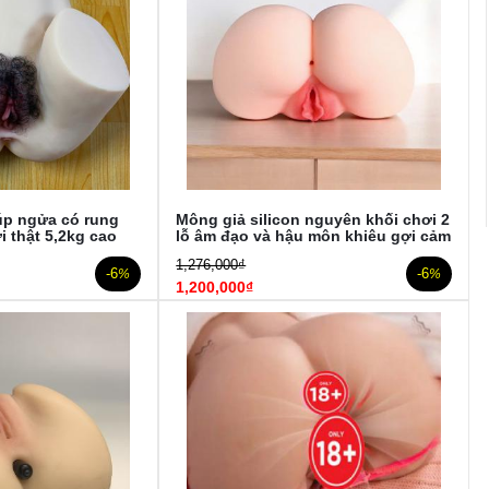
 úp ngửa có rung
Mông giả silicon nguyên khối chơi 2
 thật 5,2kg cao
lỗ âm đạo và hậu môn khiêu gợi cảm
1,276,000₫
-6
-6
%
%
1,200,000₫