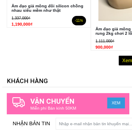
Âm đạo giả mông đôi silicon chồng
nhau siêu mềm như thật
1,337,000₫
-11
%
1,190,000₫
Âm đạo giả mông 
rung 2kg chơi 2 l
1,111,000₫
900,000₫
Xem
KHÁCH HÀNG
VẬN CHUYỂN
XEM
Miễn phí Bán kính 50KM
NHẬN BẢN TIN