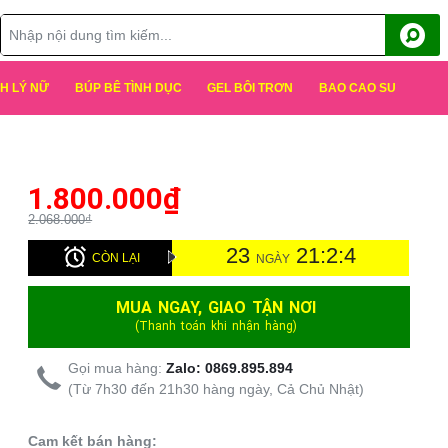
H LÝ NỮ
BÚP BÊ TÌNH DỤC
GEL BÔI TRƠN
BAO CAO SU
1.800.000
₫
2.068.000₫
23
21:2:3
CÒN LẠI
NGÀY
MUA NGAY, GIAO TẬN NƠI
(Thanh toán khi nhận hàng)
Gọi mua hàng:
Zalo: 0869.895.894
(Từ 7h30 đến 21h30 hàng ngày, Cả Chủ Nhật)
Cam kết bán hàng: