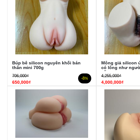
Búp bê silicon nguyên khối bán
Mông giả silicon
thân mini 700g
có lông như người
cấp
706,000₫
4,255,000₫
-8
%
650,000₫
4,000,000₫