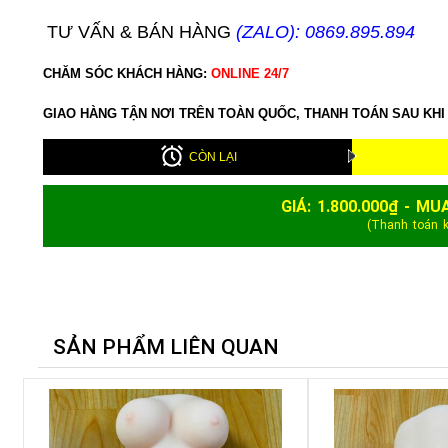
TƯ VẤN & BÁN HÀNG
(ZALO): 0869.895.894
CHĂM SÓC KHÁCH HÀNG:
ONLINE 24/7
GIAO HÀNG TẬN NƠI TRÊN TOÀN QUỐC, THANH TOÁN SAU KHI
CÒN LẠI
GIÁ:
1.800.000
₫ - MU
(Thanh toán 
SẢN PHẨM LIÊN QUAN