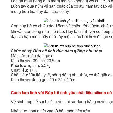
Làn da màu hồng đào mềm mại và không tì vết của Búp bê t
Luồn tay qua núm vú săn chắc của cô ấy, nắm lấy cặp vú
mông tròn trịa đầy đặn của cô ấy.
Con búp bê có chiều dài 15cm và chiều rộng 9cm, chiều 
khi vẫn còn sống như thế nào. Hãy làm tình với con búp
đạo và hậu môn, hãy nhớ lấy một ít dầu bôi trơn để tạo sự
Chức năng:
Búp bê tình dục nam giống như thật
Màu sắc: màu da người
Kích thước: 39cm x 23,5cm
Khối lượng tịnh: 5,5kg
Chất liệu: TPR
Chất liệu: Vật liệu y tế, sống động như thật, có thể giặt đ
Kích thước đóng gói: 40 x 24 x 17cm
Cách làm tình với Búp bê tình yêu chất liệu silicon có 
Vệ sinh búp bê sạch sẽ trước khi sử dụng bằng nước sạ
Nhét que phát nhiệt vào lỗ hậu môn bên trên.