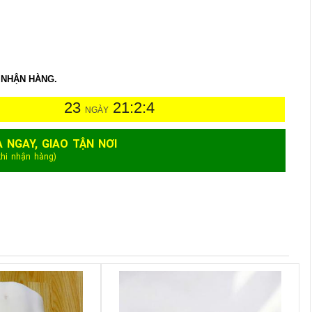
 NHẬN HÀNG.
23
21:2:3
NGÀY
A NGAY, GIAO TẬN NƠI
khi nhận hàng)