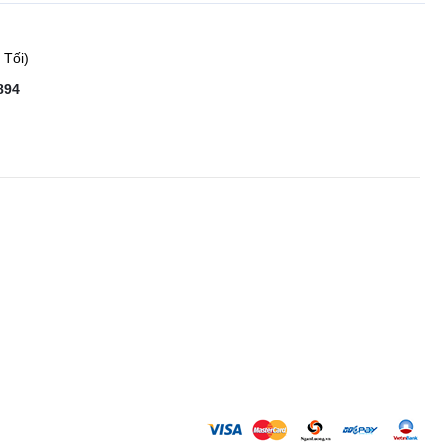
 Tối)
894