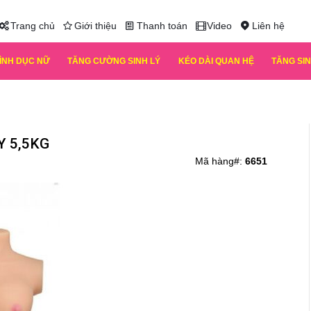
Trang chủ
Giới thiệu
Thanh toán
Video
Liên hệ
TÌNH DỤC NỮ
TĂNG CƯỜNG SINH LÝ
KÉO DÀI QUAN HỆ
TĂNG SIN
Y 5,5KG
Mã hàng#:
6651