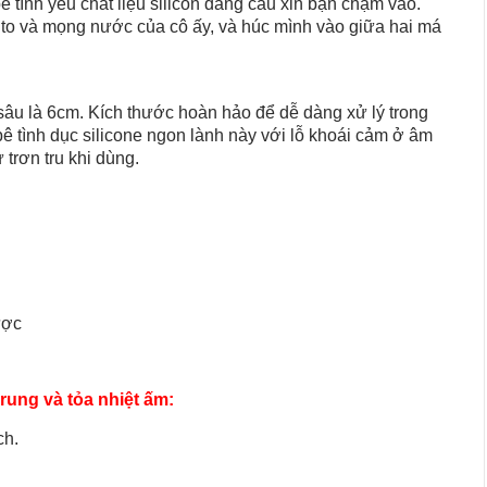
ình yêu chất liệu silicon đang cầu xin bạn chạm vào.
 to và mọng nước của cô ấy, và húc mình vào giữa hai má
sâu là 6cm. Kích thước hoàn hảo để dễ dàng xử lý trong
 bê tình dục silicone ngon lành này với lỗ khoái cảm ở âm
 trơn tru khi dùng.
ược
rung và tỏa nhiệt ấm:
ch.