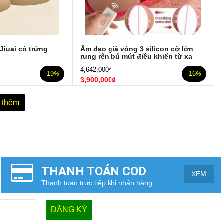
Jiuai có trứng
Âm đạo giả vòng 3 silicon cỡ lớn
ỗ
rung rên bú mút điều khiển từ xa
4,642,000₫
-19
-16
%
%
3,900,000₫
 thêm
THANH TOÁN COD
XEM
Thanh toán trực tiếp khi nhận hàng