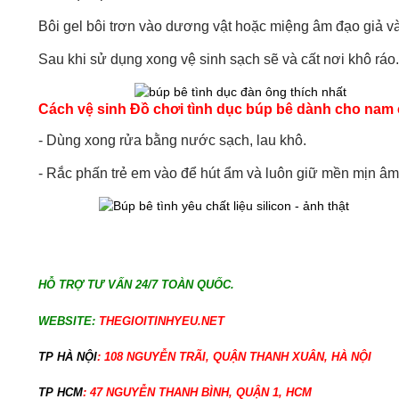
Bôi gel bôi trơn vào dương vật hoặc miệng âm đạo giả và
Sau khi sử dụng xong vệ sinh sạch sẽ và cất nơi khô ráo
Cách vệ sinh Đồ chơi tình dục búp bê dành cho nam
- Dùng xong rửa bằng nước sạch, lau khô.
- Rắc phấn trẻ em vào để hút ẩm và luôn giữ mền mịn âm
HỖ TRỢ TƯ VẤN 24/7 TOÀN QUỐC.
WEBSITE:
THEGIOITINHYEU.NET
TP HÀ NỘI
: 108 NGUYỄN TRÃI, QUẬN THANH XUÂN, HÀ NỘI
TP HCM
: 47 NGUYỄN THANH BÌNH, QUẬN 1, HCM