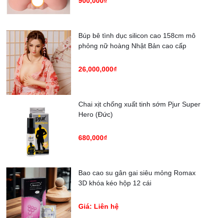
900,000₫
Búp bê tình dục silicon cao 158cm mô
phỏng nữ hoàng Nhật Bản cao cấp
26,000,000₫
Chai xịt chống xuất tinh sớm Pjur Super
Hero (Đức)
680,000₫
Bao cao su gân gai siêu mỏng Romax
3D khóa kéo hộp 12 cái
Giá: Liên hệ