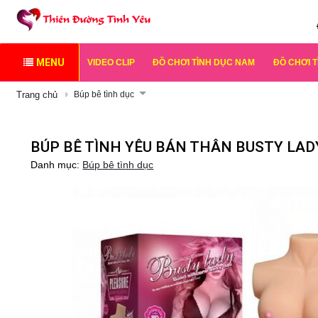
MENU
VIDEO CLIP
ĐỒ CHƠI TÌNH DỤC NAM
ĐỒ CHƠI 
Trang chủ
Búp bê tình dục
BÚP BÊ TÌNH YÊU BÁN THÂN BUSTY LAD
Danh mục:
Búp bê tình dục