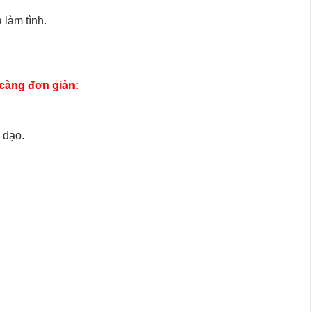
 làm tình.
.
 càng đơn giản:
 đạo.