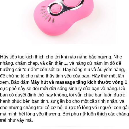
Hãy tiếp tục kích thích cho tới khi nào nàng bảo ngừng. Nhẹ
nhàng, chậm chạp, và cẩn thận,... và nàng cứ nằm im đó để
hưởng cái “dư âm” còn sót lại. Hãy nâng niu và âu yếm nàng,
để chứng tỏ cho nàng thấy tình yêu của bạn. Hãy thử một lần
xem, Bảo đảm
Máy hút và massage tăng kích thước vòng 1
cực phê này sẽ đỗi mới đời sống sinh lý của bạn và nàng. Dù
bạn có quyết định thử hay không, tôi vẫn chúc bạn luôn được
hạnh phúc bên bạn tình. sự gắn bó cho một cặp tình nhân, và
cho những chàng trai có cơ hội được tỏ lòng với người con gái
mà mình hết lòng yêu thương. Bởi phụ nữ luôn thích các chàng
trai như vậy mà.