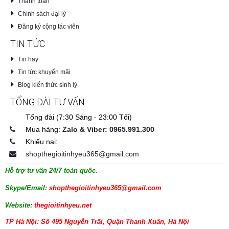
Thanh toán
Chính sách đại lý
Đăng ký cộng tác viên
TIN TỨC
Tin hay
Tin tức khuyến mãi
Blog kiến thức sinh lý
TỔNG ĐÀI TƯ VẤN
Tổng đài (7:30 Sáng - 23:00 Tối)
Mua hàng:
Zalo & Viber: 0965.991.300
Khiếu nại:
shopthegioitinhyeu365@gmail.com
Hỗ trợ tư vấn 24/7 toàn quốc.
Skype/Email:
shopthegioitinhyeu365@gmail.com
Website:
thegioitinhyeu.net
TP Hà Nội: Số 495 Nguyễn Trãi, Quận Thanh Xuân, Hà Nội