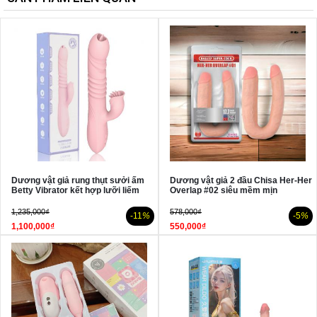
Dương vật giả rung thụt sưởi ấm
Dương vật giả 2 đầu Chisa Her-Her
Betty Vibrator kết hợp lưỡi liếm
Overlap #02 siêu mềm mịn
1,235,000₫
578,000₫
-11
%
-5
%
1,100,000₫
550,000₫