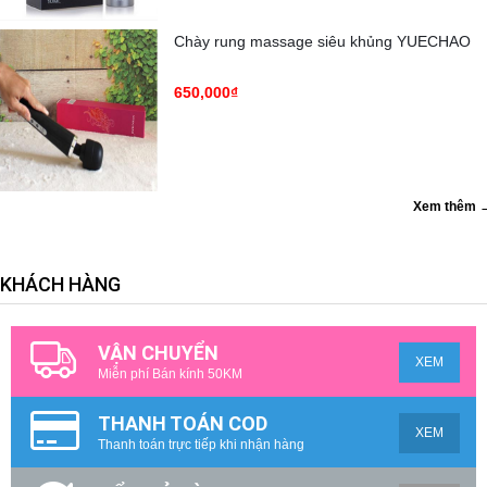
Chày rung massage siêu khủng YUECHAO
650,000₫
Xem thêm 
KHÁCH HÀNG
VẬN CHUYỂN
XEM
Miễn phí Bán kính 50KM
THANH TOÁN COD
XEM
Thanh toán trực tiếp khi nhận hàng