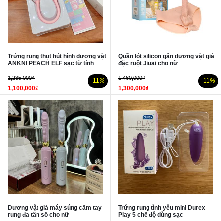
Trứng rung thụt hút hình dương vật
Quần lót silicon gắn dương vật giả
ANKNI PEACH ELF sạc từ tính
đặc ruột Jiuai cho nữ
1,235,000₫
1,460,000₫
-11
%
-11
%
1,100,000₫
1,300,000₫
Dương vật giả máy súng cầm tay
Trứng rung tình yêu mini Durex
rung đa tần số cho nữ
Play 5 chế độ dùng sạc