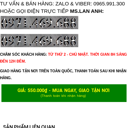
TƯ VẤN & BÁN HÀNG: ZALO & VIBER: 0965.991.300
HOẶC GỌI ĐIỆN TRỰC TIẾP
MS.LAN ANH:
CHĂM SÓC KHÁCH HÀNG:
TỪ THỨ 2 - CHỦ NHẬT. THỜI GIAN 8H SÁNG
ĐẾN 12H ĐÊM.
GIAO HÀNG TẬN NƠI TRÊN TOÀN QUỐC, THANH TOÁN SAU KHI NHẬN
HÀNG.
GIÁ:
550.000
₫ - MUA NGAY, GIAO TẬN NƠI
(Thanh toán khi nhận hàng)
SẢN PHẨM LIÊN QUAN