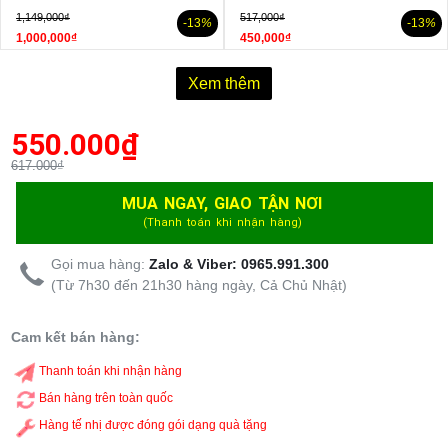
1,149,000₫
517,000₫
-13
%
-13
%
1,000,000₫
450,000₫
Xem thêm
550.000
₫
617.000₫
MUA NGAY, GIAO TẬN NƠI
(Thanh toán khi nhận hàng)
Gọi mua hàng:
Zalo & Viber: 0965.991.300
(Từ 7h30 đến 21h30 hàng ngày, Cả Chủ Nhật)
Cam kết bán hàng:
Thanh toán khi nhận hàng
Bán hàng trên toàn quốc
Hàng tế nhị được đóng gói dạng quà tặng