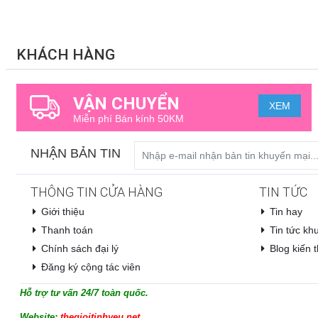
KHÁCH HÀNG
VẬN CHUYỂN
XEM
Miễn phí Bán kính 50KM
NHẬN BẢN TIN
THÔNG TIN CỬA HÀNG
TIN TỨC
Giới thiệu
Tin hay
Thanh toán
Tin tức kh
Chính sách đại lý
Blog kiến t
Đăng ký cộng tác viên
Hỗ trợ tư vấn 24/7 toàn quốc.
Website:
thegioitinhyeu.net