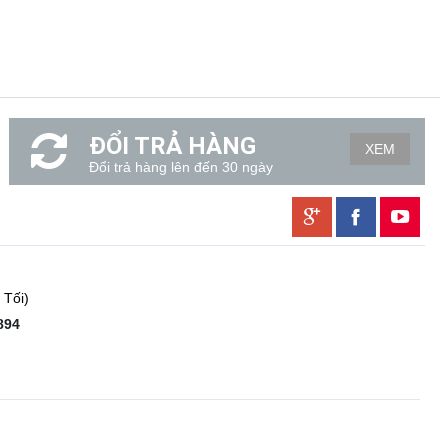
ĐỔI TRẢ HÀNG
XEM
Đổi trả hàng lên đến 30 ngày
 Tối)
894