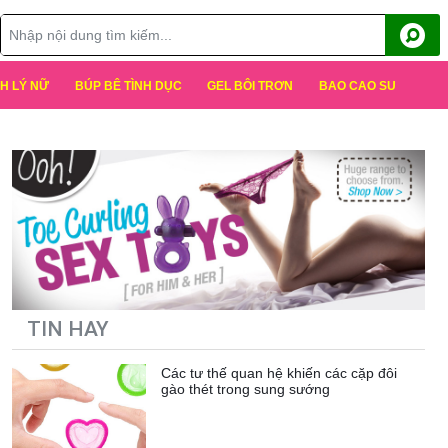
H LÝ NỮ
BÚP BÊ TÌNH DỤC
GEL BÔI TRƠN
BAO CAO SU
TIN HAY
Các tư thế quan hệ khiến các cặp đôi
gào thét trong sung sướng