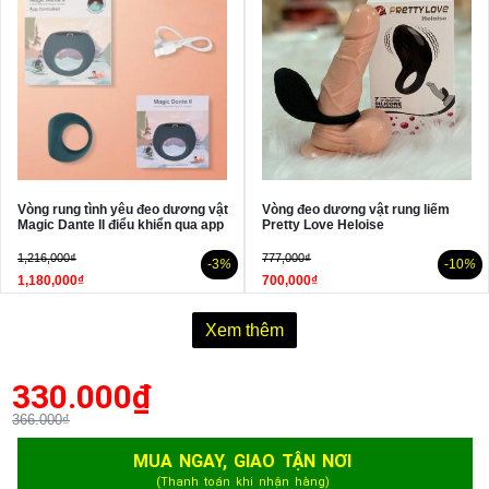
Vòng rung tình yêu đeo dương vật
Vòng đeo dương vật rung liếm
Magic Dante II điểu khiển qua app
Pretty Love Heloise
1,216,000₫
777,000₫
-3
%
-10
%
1,180,000₫
700,000₫
Xem thêm
330.000
₫
366.000₫
MUA NGAY, GIAO TẬN NƠI
(Thanh toán khi nhận hàng)