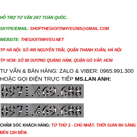
HỖ TRỢ TƯ VẤN 24/7 TOÀN QUỐC.
SKYPE/EMAIL:
SHOPTHEGIOITINHYEU365@GMAIL.COM
WEBSITE:
THEGIOITINHYEU.NET
TP HÀ NỘI: SỐ 495 NGUYỄN TRÃI, QUẬN THANH XUÂN, HÀ NỘI
TP HCM: SỐ 80 DƯƠNG QUẢNG HÀM, QUẬN GÒ VẤP, HCM
TƯ VẤN & BÁN HÀNG: ZALO & VIBER: 0965.991.300
HOẶC GỌI ĐIỆN TRỰC TIẾP
MS.LAN ANH:
CHĂM SÓC KHÁCH HÀNG:
TỪ THỨ 2 - CHỦ NHẬT. THỜI GIAN 8H SÁNG
ĐẾN 12H ĐÊM.