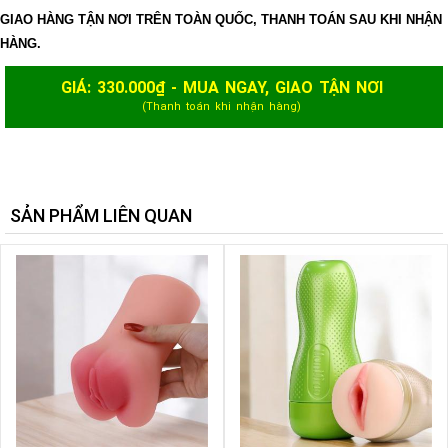
GIAO HÀNG TẬN NƠI TRÊN TOÀN QUỐC, THANH TOÁN SAU KHI NHẬN
HÀNG.
GIÁ:
330.000
₫ - MUA NGAY, GIAO TẬN NƠI
(Thanh toán khi nhận hàng)
SẢN PHẨM LIÊN QUAN