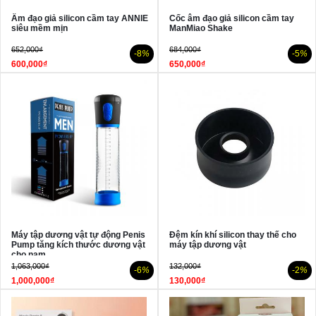
Âm đạo giả silicon cầm tay ANNIE
Cốc âm đạo giả silicon cầm tay
siêu mềm mịn
ManMiao Shake
652,000₫
684,000₫
-8
%
-5
%
600,000₫
650,000₫
Máy tập dương vật tự động Penis
Đệm kín khí silicon thay thế cho
Pump tăng kích thước dương vật
máy tập dương vật
cho nam
1,063,000₫
132,000₫
-6
%
-2
%
1,000,000₫
130,000₫