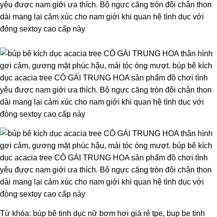
Từ khóa: búp bê tinh dục nữ bơm hơi giá rẻ tpe, bup be tinh