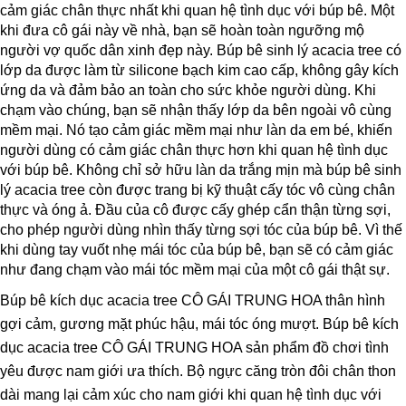
cảm giác chân thực nhất khi quan hệ tình dục với búp bê. Một
khi đưa cô gái này về nhà, bạn sẽ hoàn toàn ngưỡng mộ
người vợ quốc dân xinh đẹp này. Búp bê sinh lý acacia tree có
lớp da được làm từ silicone bạch kim cao cấp, không gây kích
ứng da và đảm bảo an toàn cho sức khỏe người dùng. Khi
chạm vào chúng, bạn sẽ nhận thấy lớp da bên ngoài vô cùng
mềm mại. Nó tạo cảm giác mềm mại như làn da em bé, khiến
người dùng có cảm giác chân thực hơn khi quan hệ tình dục
với búp bê. Không chỉ sở hữu làn da trắng mịn mà búp bê sinh
lý acacia tree còn được trang bị kỹ thuật cấy tóc vô cùng chân
thực và óng ả. Đầu của cô được cấy ghép cẩn thận từng sợi,
cho phép người dùng nhìn thấy từng sợi tóc của búp bê. Vì thế
khi dùng tay vuốt nhẹ mái tóc của búp bê, bạn sẽ có cảm giác
như đang chạm vào mái tóc mềm mại của một cô gái thật sự.
Búp bê kích dục acacia tree CÔ GÁI TRUNG HOA thân hình
gợi cảm, gương mặt phúc hậu, mái tóc óng mượt. Búp bê kích
dục acacia tree CÔ GÁI TRUNG HOA sản phẩm đồ chơi tình
yêu được nam giới ưa thích. Bộ ngực căng tròn đôi chân thon
dài mang lại cảm xúc cho nam giới khi quan hệ tình dục với