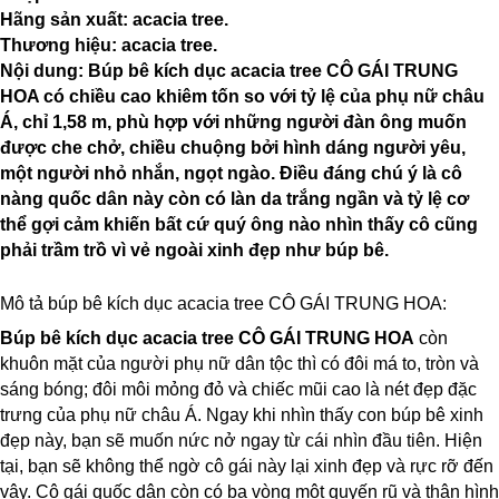
Hãng sản xuất: acacia tree.
Thương hiệu: acacia tree.
Nội dung: Búp bê kích dục acacia tree CÔ GÁI TRUNG
HOA có chiều cao khiêm tốn so với tỷ lệ của phụ nữ châu
Á, chỉ 1,58 m, phù hợp với những người đàn ông muốn
được che chở, chiều chuộng bởi hình dáng người yêu,
một người nhỏ nhắn, ngọt ngào. Điều đáng chú ý là cô
nàng quốc dân này còn có làn da trắng ngần và tỷ lệ cơ
thể gợi cảm khiến bất cứ quý ông nào nhìn thấy cô cũng
phải trầm trồ vì vẻ ngoài xinh đẹp như búp bê.
Mô tả búp bê kích dục acacia tree CÔ GÁI TRUNG HOA:
Búp bê kích dục acacia tree CÔ GÁI TRUNG HOA
còn
khuôn mặt của người phụ nữ dân tộc thì có đôi má to, tròn và
sáng bóng; đôi môi mỏng đỏ và chiếc mũi cao là nét đẹp đặc
trưng của phụ nữ châu Á. Ngay khi nhìn thấy con búp bê xinh
đẹp này, bạn sẽ muốn nức nở ngay từ cái nhìn đầu tiên. Hiện
tại, bạn sẽ không thể ngờ cô gái này lại xinh đẹp và rực rỡ đến
vậy. Cô gái quốc dân còn có ba vòng một quyến rũ và thân hình