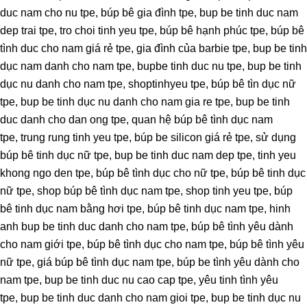
duc nam cho nu tpe, búp bê gia đình tpe, bup be tinh duc nam
dep trai tpe, tro choi tinh yeu tpe, búp bê hạnh phúc tpe, búp bê
tình duc cho nam giá rẻ tpe, gia đình của barbie tpe, bup be tinh
dục nam danh cho nam tpe, bupbe tinh duc nu tpe, bup be tinh
dục nu danh cho nam tpe, shoptinhyeu tpe, búp bê tìn dục nữ
tpe, bup be tinh dục nu danh cho nam gia re tpe, bup be tinh
duc danh cho dan ong tpe, quan hệ búp bê tình dục nam
tpe, trung rung tinh yeu tpe, búp be silicon giá rẻ tpe, sử dụng
búp bê tinh dục nữ tpe, bup be tinh duc nam dep tpe, tinh yeu
khong ngo den tpe, búp bê tình dục cho nữ tpe, búp bê tinh dục
nữ tpe, shop búp bê tình dục nam tpe, shop tinh yeu tpe, búp
bê tinh dục nam bằng hơi tpe, búp bê tinh dục nam tpe, hinh
anh bup be tinh duc danh cho nam tpe, búp bê tình yêu dành
cho nam giới tpe, búp bê tình dục cho nam tpe, búp bê tình yêu
nữ tpe, giá búp bê tình dục nam tpe, búp be tình yêu dành cho
nam tpe, bup be tinh duc nu cao cap tpe, yêu tinh tình yêu
tpe, bup be tinh duc danh cho nam gioi tpe, bup be tinh dục nu