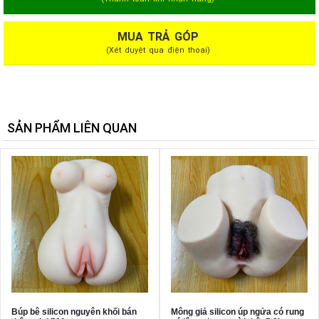
MUA TRẢ GÓP
(Xét duyệt qua điện thoại)
SẢN PHẨM LIÊN QUAN
Búp bê silicon nguyên khối bán
Mông giả silicon úp ngửa có rung