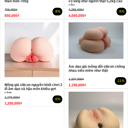
thân mini 700g
có lông như người thật 5,2kg cao
cấp
706,000₫
4,255,000₫
-8
%
-6
%
650,000₫
4,000,000₫
Âm đạo giả mông đôi silicon chồng
nhau siêu mềm như thật
1,337,000₫
-11
%
Mông giả silicon nguyên khối chơi 2
1,190,000₫
lỗ âm đạo và hậu môn khiêu gợi
cảm
1,276,000₫
-6
%
1,200,000₫