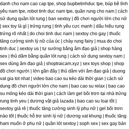
danh cho nam cao cap tpe, shop bupbetinhduc tpe, búp bê tình
yêu nam tpe, robot tinh dục nam tpe, quần rung cho nam | cách
sử dụng quần lót rung | ban sextoy | đồ chơi người lớn cho nữ
| sex toy là gì | trứng rung | tình yêu cực mạnh | dấu hiệu rụng
trứng rõ nhất | do choi tinh duc nam | sextoy cho gay | thuốc
tăng cường sinh lý nữ của úc | chày rung fairy | mua do choi
tinh duc | sextoy us | tự sướng bằng âm đạo giả | shop hàng
sex | thủ dâm bằng quần lót rung | cách sử dụng sextoy nam |
sex dùng âm đạo giả | shoptraicam.xyz | sex toys shop | shop
đồ chơi người | lớn gần đây | thủ dâm với âm đạo giả | duong
vat gia tot nhat | video bao cao su kéo dài thời gian | cách sử
dụng đồ chơi người lớn cho nam | bao cao su relax | bao cao
su mỏng kéo dài thời gian | cách làm gel bôi trơn tại nhà trứng
rung tinh yeu | dương vật giả lazada | bao cao su loại tôt |
sextoy giá rẻ | thuốc tăng cường sinh lý phụ nữ | gel bôi trơn
nào tốt | thuốc hỗ trợ sinh lý nữ | dương vat khung | thuốc tăng
ham muốn ở phụ nữ | quần lót sextoy | soph sex | sex gay bán