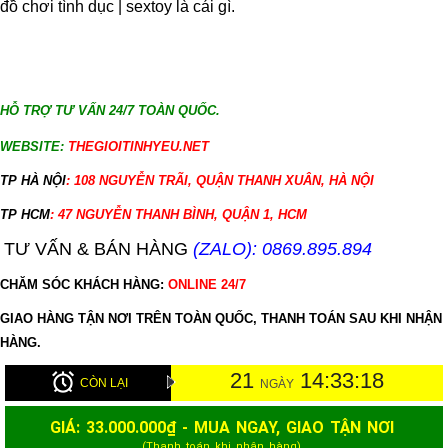
đồ chơi tình dục | sextoy là cái gì.
HỖ TRỢ TƯ VẤN 24/7 TOÀN QUỐC.
WEBSITE:
THEGIOITINHYEU.NET
TP HÀ NỘI
: 108 NGUYỄN TRÃI, QUẬN THANH XUÂN, HÀ NỘI
TP HCM
: 47 NGUYỄN THANH BÌNH, QUẬN 1, HCM
TƯ VẤN & BÁN HÀNG
(ZALO): 0869.895.894
CHĂM SÓC KHÁCH HÀNG:
ONLINE 24/7
GIAO HÀNG TẬN NƠI TRÊN TOÀN QUỐC, THANH TOÁN SAU KHI NHẬN
HÀNG.
21
14:33:17
CÒN LẠI
NGÀY
GIÁ:
33.000.000
₫ - MUA NGAY, GIAO TẬN NƠI
(Thanh toán khi nhận hàng)