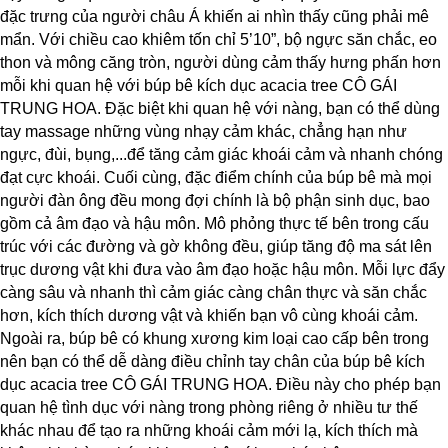
đặc trưng của người châu Á khiến ai nhìn thấy cũng phải mê
mẩn. Với chiều cao khiêm tốn chỉ 5’10”, bộ ngực săn chắc, eo
thon và mông căng tròn, người dùng cảm thấy hưng phấn hơn
mỗi khi quan hệ với búp bê kích dục acacia tree CÔ GÁI
TRUNG HOA. Đặc biệt khi quan hệ với nàng, bạn có thể dùng
tay massage những vùng nhạy cảm khác, chẳng hạn như
ngực, đùi, bụng,...để tăng cảm giác khoái cảm và nhanh chóng
đạt cực khoái. Cuối cùng, đặc điểm chính của búp bê mà mọi
người đàn ông đều mong đợi chính là bộ phận sinh dục, bao
gồm cả âm đạo và hậu môn. Mô phỏng thực tế bên trong cấu
trúc với các đường và gờ không đều, giúp tăng độ ma sát lên
trục dương vật khi đưa vào âm đạo hoặc hậu môn. Mỗi lực đẩy
càng sâu và nhanh thì cảm giác càng chân thực và săn chắc
hơn, kích thích dương vật và khiến bạn vô cùng khoái cảm.
Ngoài ra, búp bê có khung xương kim loại cao cấp bên trong
nên bạn có thể dễ dàng điều chỉnh tay chân của búp bê kích
dục acacia tree CÔ GÁI TRUNG HOA. Điều này cho phép bạn
quan hệ tình dục với nàng trong phòng riêng ở nhiều tư thế
khác nhau để tạo ra những khoái cảm mới lạ, kích thích mà