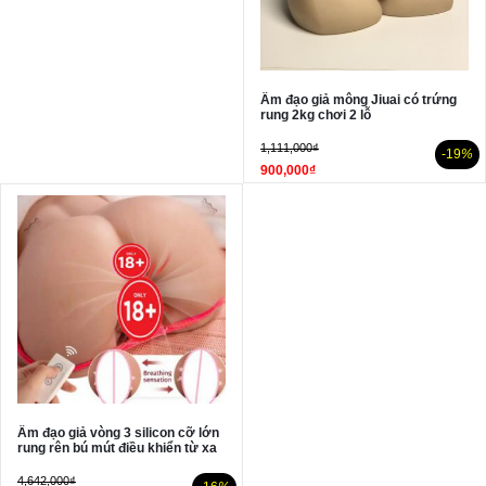
Âm đạo giả mông Jiuai có trứng
rung 2kg chơi 2 lỗ
1,111,000₫
-19
%
900,000₫
Âm đạo giả vòng 3 silicon cỡ lớn
rung rên bú mút điều khiển từ xa
4,642,000₫