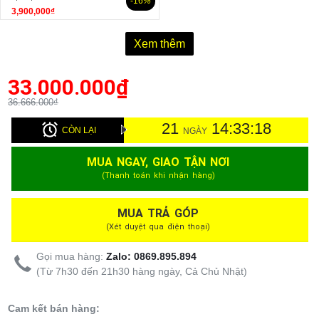
-16
%
3,900,000₫
Xem thêm
33.000.000
₫
36.666.000₫
21
14:33:17
CÒN LẠI
NGÀY
MUA NGAY, GIAO TẬN NƠI
(Thanh toán khi nhận hàng)
MUA TRẢ GÓP
(Xét duyệt qua điện thoại)
Gọi mua hàng:
Zalo: 0869.895.894
(Từ 7h30 đến 21h30 hàng ngày, Cả Chủ Nhật)
Cam kết bán hàng: