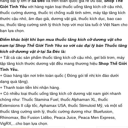
hàng đại lý lớn ở
Sa Đéc
và trên toàn quốc giá rẻ ưu đãi,
Shop Thế
Giới Tình Yêu
với hàng ngàn loại thuốc uống tăng kích cỡ cậu nhỏ,
thuốc cường dương, thuốc trị chống xuất tinh sớm, máy tập tăng kích
thước cậu nhỏ, âm đạo giả, dương vật giả, thuốc kích dục, bao cao
su, thuốc tăng cường sinh lý thích hợp với mọi lứa tuổi ở Việt Nam cho
bạn lựa chọn.
Điểm khác biệt khi bạn mua thuốc tăng kích cỡ dương vật cho
nam tại Shop Thế Giới Tình Yêu so với các đại lý bán Thuốc tăng
kích cỡ dương vật ở tại Sa Đéc là:
+ Tất cả các sản phẩm thuốc tăng kích cỡ cậu nhỏ, gel bôi trơn, máy
tập tăng kích thước dương vật đều mang thương hiệu
Shop Thế Giới
Tình Yêu.
+ Giao hàng tận nơi trên toàn quốc ( Đóng gói tế nhị kín đáo dưới
dạng quà tặng).
+ Thanh toán tiền khi nhận hàng.
+ Có nhiều loại thuốc uống tăng kích cỡ dương vật nam giới nhanh
chóng như: Thuốc Stamina Fuel, thuốc Alphaman XL, thuốc
Extensions II cấp tốc, Aphamax USA, thuốc Stimuloid Mỹ, và một số
thuốc tăng cường sinh lý, thuốc cường dương như: Bluefusion,
Rhinomax, Bio Fusion Lidibo, Peaca Juice, Peaca Men Express,
VigRX,...cho bạn lựa chọn.