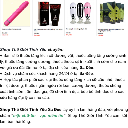
Shop Thế Giới Tình Yêu
chuyên:
+ Bán sỉ lẻ thuốc tăng kích cỡ dương vật, thuốc uống tăng cường sinh
lý, thuốc tăng cường dương, thuốc thuốc xịt trị xuất tinh sớm cho nam
với giá ưu đãi tận nơi ở tại địa chỉ cửa hàng
Sa Đéc
.
+ Dịch vụ chăm sóc khách hàng 24/24 ở tại
Sa Đéc
.
+ Hợp tác phân phối các loại thuốc uống tăng kích cỡ cậu nhỏ, thuốc
trị liệt dương, thuốc ngăn ngừa rối loạn cương dương, thuốc chống
xuất tinh sớm, âm đạo giả, đồ chơi tình dục,
búp bê tình dục
cho các
cửa hàng đại lý có nhu cầu.
Shop Thế Giới Tình Yêu Sa Đéc
lấy uy tín làm hàng đầu, với phương
châm
"
một chữ tín - vạn niềm tin
"
, Shop Thế Giới Tình Yêu cam kết
làm bạn hài lòng.