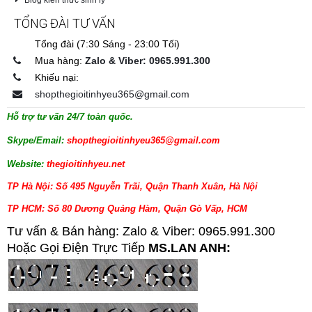
TỔNG ĐÀI TƯ VẤN
Tổng đài (7:30 Sáng - 23:00 Tối)
Mua hàng:
Zalo & Viber: 0965.991.300
Khiếu nại:
shopthegioitinhyeu365@gmail.com
Hỗ trợ tư vấn 24/7 toàn quốc.
Skype/Email:
shopthegioitinhyeu365@gmail.com
Website:
thegioitinhyeu.net
TP Hà Nội: Số 495 Nguyễn Trãi, Quận Thanh Xuân, Hà Nội
TP HCM: Số 80 Dương Quảng Hàm, Quận Gò Vấp, HCM
Tư vấn & Bán hàng: Zalo & Viber: 0965.991.300
Hoặc Gọi Điện Trực Tiếp
MS.LAN ANH: