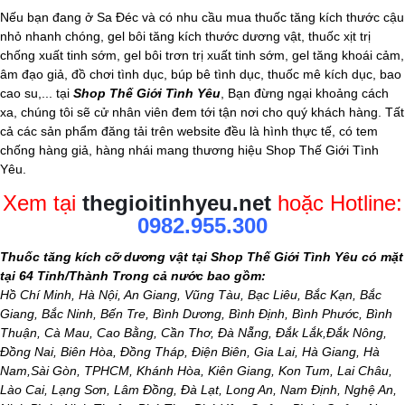
Nếu bạn đang ở Sa Đéc và có nhu cầu mua thuốc tăng kích thước cậu
nhỏ nhanh chóng, gel bôi tăng kích thước dương vật, thuốc xịt trị
chống xuất tinh sớm, gel bôi trơn trị xuất tinh sớm, gel tăng khoái cảm,
âm đạo giả
, đồ chơi tình dục, búp bê tình dục, thuốc mê kích dục, bao
cao su,... tại
Shop Thế Giới Tình Yêu
, Bạn đừng ngại khoảng cách
xa, chúng tôi sẽ cử nhân viên đem tới tận nơi cho quý khách hàng. Tất
cả các sản phẩm đăng tải trên website đều là hình thực tế, có tem
chống hàng giả, hàng nhái mang thương hiệu Shop Thế Giới Tình
Yêu.
Xem tại
thegioitinhyeu.net
hoặc Hotline:
0982.955.300
Thuốc tăng kích cỡ dương vật tại Shop Thế Giới Tình Yêu có mặt
tại 64 Tỉnh/Thành Trong cả nước bao gồm:
Hồ Chí Minh, Hà Nội, An Giang, Vũng Tàu, Bạc Liêu, Bắc Kạn, Bắc
Giang, Bắc Ninh, Bến Tre, Bình Dương, Bình Định, Bình Phước, Bình
Thuận, Cà Mau, Cao Bằng, Cần Thơ, Đà Nẵng, Đắk Lắk,Đắk Nông,
Đồng Nai, Biên Hòa, Đồng Tháp, Điện Biên, Gia Lai, Hà Giang, Hà
Nam,Sài Gòn, TPHCM, Khánh Hòa, Kiên Giang, Kon Tum, Lai Châu,
Lào Cai, Lạng Sơn, Lâm Đồng, Đà Lạt, Long An, Nam Định, Nghệ An,