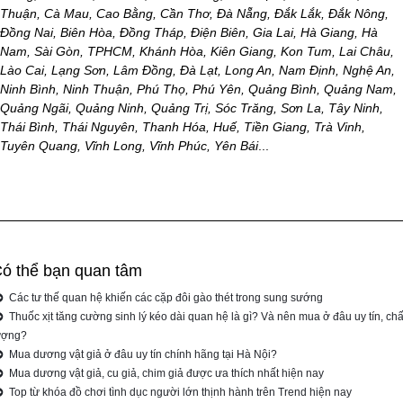
Thuận, Cà Mau, Cao Bằng, Cần Thơ, Đà Nẵng, Đắk Lắk, Đắk Nông,
Đồng Nai, Biên Hòa, Đồng Tháp, Điện Biên, Gia Lai, Hà Giang, Hà
Nam, Sài Gòn, TPHCM, Khánh Hòa, Kiên Giang, Kon Tum, Lai Châu,
Lào Cai, Lạng Sơn, Lâm Đồng, Đà Lạt, Long An, Nam Định, Nghệ An,
Ninh Bình, Ninh Thuận, Phú Thọ, Phú Yên, Quảng Bình, Quảng Nam,
Quảng Ngãi, Quảng Ninh, Quảng Trị, Sóc Trăng, Sơn La, Tây Ninh,
Thái Bình, Thái Nguyên, Thanh Hóa, Huế, Tiền Giang, Trà Vinh,
Tuyên Quang, Vĩnh Long, Vĩnh Phúc, Yên Bái
...
ó thể bạn quan tâm
Các tư thế quan hệ khiến các cặp đôi gào thét trong sung sướng
Thuốc xịt tăng cường sinh lý kéo dài quan hệ là gì? Và nên mua ở đâu uy tín, chấ
ượng?
Mua dương vật giả ở đâu uy tín chính hãng tại Hà Nội?
Mua dương vật giả, cu giả, chim giả được ưa thích nhất hiện nay
Top từ khóa đồ chơi tình dục người lớn thịnh hành trên Trend hiện nay