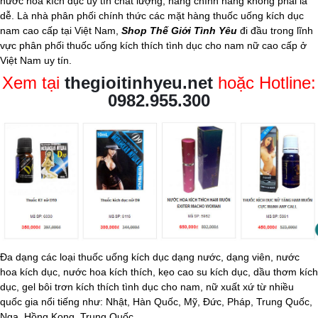
nước hoa kích dục
uy tín chất lượng, hàng chính hãng không phải là
dễ. Là nhà phân phối chính thức các mặt hàng
thuốc uống kích dục
nam
cao cấp tại Việt Nam,
Shop Thế Giới Tình Yêu
đi đầu trong lĩnh
vực phân phối thuốc uống kích thích tình dục cho nam nữ cao cấp ở
Việt Nam uy tín.
Xem tại
thegioitinhyeu.net
hoặc Hotline:
0982.955.300
Đa dạng các loại thuốc uống kích dục dạng nước, dạng viên, nước
hoa kích dục, nước hoa kích thích, kẹo cao su kích dục, dầu thơm kích
dục, gel bôi trơn kích thích tình dục cho nam, nữ xuất xứ từ nhiều
quốc gia nổi tiếng như: Nhật, Hàn Quốc, Mỹ, Đức, Pháp, Trung Quốc,
Nga, Hồng Kong, Trung Quốc,...