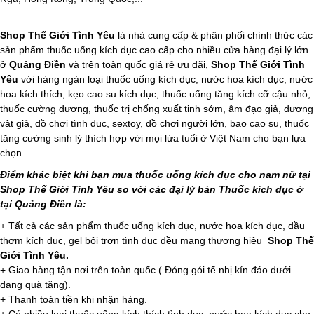
Shop Thế Giới Tình Yêu
là nhà cung cấp & phân phối chính thức các
sản phẩm thuốc uống kích dục cao cấp cho nhiều cửa hàng đại lý lớn
ở
Quảng Điền
và trên toàn quốc giá rẻ ưu đãi,
Shop Thế Giới Tình
Yêu
với hàng ngàn loại thuốc uống kích dục, nước hoa kích dục, nước
hoa kích thích, kẹo cao su kích dục, thuốc uống tăng kích cỡ cậu nhỏ,
thuốc cường dương, thuốc trị chống xuất tinh sớm, âm đạo giả, dương
vật giả, đồ chơi tình dục, sextoy, đồ chơi người lớn, bao cao su, thuốc
tăng cường sinh lý thích hợp với mọi lứa tuổi ở Việt Nam cho bạn lựa
chọn.
Điểm khác biệt khi bạn mua thuốc uống kích dục cho nam nữ tại
Shop Thế Giới Tình Yêu so với các đại lý bán Thuốc kích dục ở
tại Quảng Điền là:
+ Tất cả các sản phẩm thuốc uống kích dục, nước hoa kích dục, dầu
thơm kích dục, gel bôi trơn tình dục đều mang thương hiệu
Shop Thế
Giới Tình Yêu.
+ Giao hàng tận nơi trên toàn quốc ( Đóng gói tế nhị kín đáo dưới
dạng quà tặng).
+ Thanh toán tiền khi nhận hàng.
+ Có nhiều loại thuốc uống kích thích tình dục, nước hoa kích dục cho