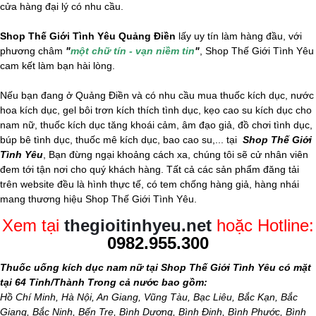
cửa hàng đại lý có nhu cầu.
Shop Thế Giới Tình Yêu Quảng Điền
lấy uy tín làm hàng đầu, với
phương châm
"
một chữ tín - vạn niềm tin
"
, Shop Thế Giới Tình Yêu
cam kết làm bạn hài lòng.
Nếu bạn đang ở Quảng Điền và có nhu cầu mua
thuốc kích dục, nước
hoa kích dục, gel bôi trơn kích thích tình dục, kẹo cao su kích dục cho
nam nữ, thuốc kích dục
tăng khoái cảm,
âm đạo giả
, đồ chơi tình dục,
búp bê tình dục, thuốc mê kích dục, bao cao su,... tại
Shop Thế Giới
Tình Yêu
, Bạn đừng ngại khoảng cách xa, chúng tôi sẽ cử nhân viên
đem tới tận nơi cho quý khách hàng. Tất cả các sản phẩm đăng tải
trên website đều là hình thực tế, có tem chống hàng giả, hàng nhái
mang thương hiệu Shop Thế Giới Tình Yêu.
Xem tại
thegioitinhyeu.net
hoặc Hotline:
0982.955.300
Thuốc uống kích dục nam nữ tại Shop Thế Giới Tình Yêu có mặt
tại 64 Tỉnh/Thành Trong cả nước bao gồm:
Hồ Chí Minh, Hà Nội, An Giang, Vũng Tàu, Bạc Liêu, Bắc Kạn, Bắc
Giang, Bắc Ninh, Bến Tre, Bình Dương, Bình Định, Bình Phước, Bình