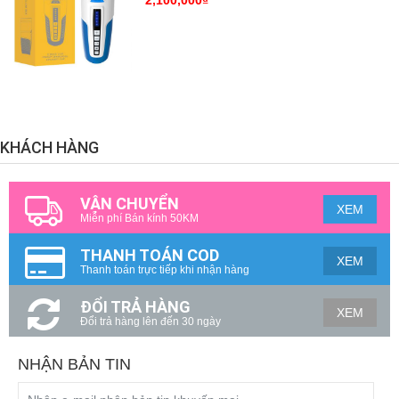
2,100,000₫
KHÁCH HÀNG
VẬN CHUYỂN
XEM
Miễn phí Bán kính 50KM
THANH TOÁN COD
XEM
Thanh toán trực tiếp khi nhận hàng
ĐỔI TRẢ HÀNG
XEM
Đổi trả hàng lên đến 30 ngày
NHẬN BẢN TIN