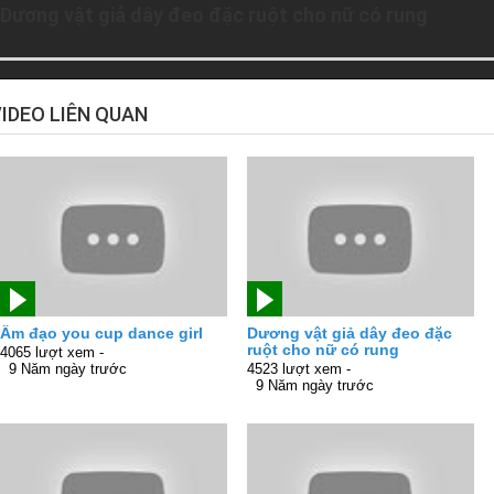
Dương vật giả dây đeo đặc ruột cho nữ có rung
IDEO LIÊN QUAN
Âm đạo you cup dance girl
Dương vật giả dây đeo đặc
ruột cho nữ có rung
4065 lượt xem -
9 Năm ngày trước
4523 lượt xem -
9 Năm ngày trước