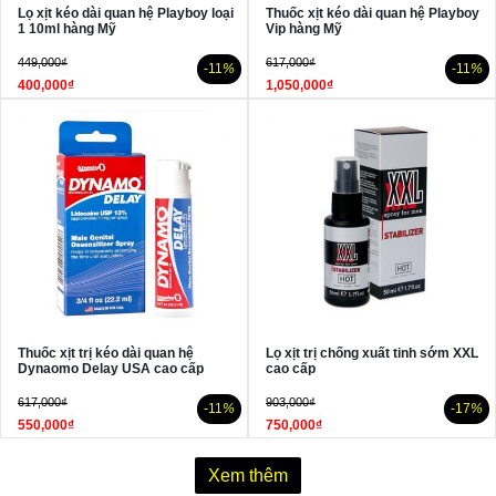
Lọ xịt kéo dài quan hệ Playboy loại
Thuốc xịt kéo dài quan hệ Playboy
1 10ml hàng Mỹ
Vip hàng Mỹ
449,000₫
617,000₫
-11
%
-11
%
400,000₫
1,050,000₫
Thuốc xịt trị kéo dài quan hệ
Lọ xịt trị chống xuất tinh sớm XXL
Dynaomo Delay USA cao cấp
cao cấp
617,000₫
903,000₫
-11
%
-17
%
550,000₫
750,000₫
Xem thêm