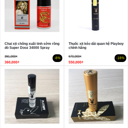
Chai xịt chống xuất tinh sớm rồng
Thuốc xịt kéo dài quan hệ Playboy
đỏ Super Dooz 34000 Spray
chính hãng
391,000₫
670,000₫
-8
%
-18
%
360,000₫
550,000₫