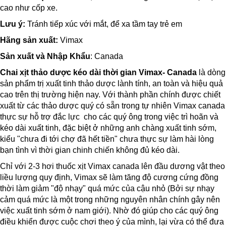
cao như cốp xe.
Lưu ý:
Tránh tiếp xúc với mắt, để xa tầm tay trẻ em
Hãng sản xuất:
Vimax
Sản xuất và Nhập Khẩu
: Canada
Chai xịt thảo dược kéo dài thời gian Vimax- Canada
là dòng
sản phẩm trị xuất tinh thảo dược lành tính, an toàn và hiệu quả
cao trên thị trường hiện nay. Với thành phần chính được chiết
xuất từ các thảo dược quý có sẵn trong tự nhiên Vimax canada
thực sự hỗ trợ đắc lực cho các quý ông trong việc trì hoãn và
kéo dài xuất tinh, đặc biệt ở những anh chàng xuất tinh sớm,
kiểu "chưa đi tới chợ đã hết tiền" chưa thực sự làm hài lòng
bạn tình vì thời gian chinh chiến không đủ kéo dài.
Chỉ với 2-3 hơi thuốc xịt Vimax canada lên đầu dương vật theo
liều lượng quy định, Vimax sẽ làm tăng độ cương cứng đồng
thời làm giảm "độ nhạy" quá mức của cậu nhỏ (Bởi sự nhạy
cảm quá mức là một trong những nguyên nhân chính gây nên
việc xuất tinh sớm ở nam giới). Nhờ đó giúp cho các quý ông
điều khiển được cuộc chơi theo ý của mình, lại vừa có thể đưa