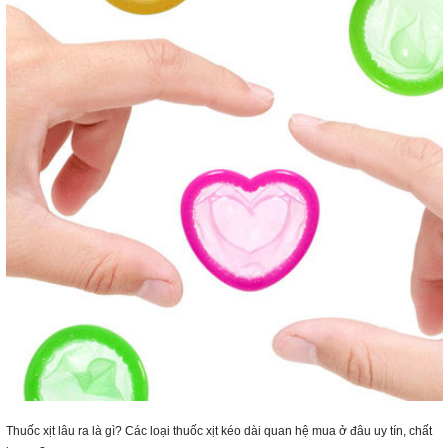
Thuốc xịt lâu ra là gì? Các loại thuốc xịt kéo dài quan hệ mua ở đâu uy tín, chất