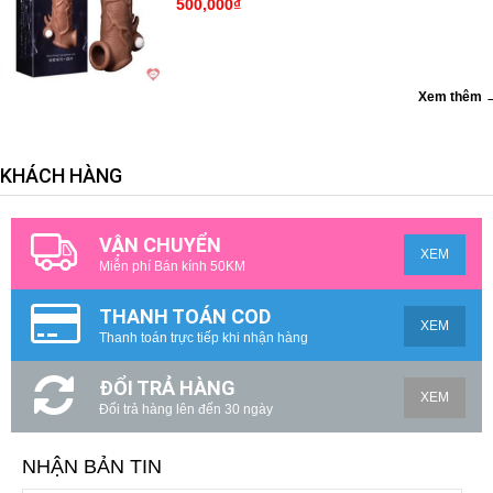
500,000₫
Xem thêm 
KHÁCH HÀNG
VẬN CHUYỂN
XEM
Miễn phí Bán kính 50KM
THANH TOÁN COD
XEM
Thanh toán trực tiếp khi nhận hàng
ĐỔI TRẢ HÀNG
XEM
Đổi trả hàng lên đến 30 ngày
NHẬN BẢN TIN