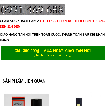
CHĂM SÓC KHÁCH HÀNG:
TỪ THỨ 2 - CHỦ NHẬT. THỜI GIAN 8H SÁNG
ĐẾN 12H ĐÊM.
GIAO HÀNG TẬN NƠI TRÊN TOÀN QUỐC, THANH TOÁN SAU KHI NHẬN
HÀNG.
GIÁ:
350.000
₫ - MUA NGAY, GIAO TẬN NƠI
(Thanh toán khi nhận hàng)
SẢN PHẨM LIÊN QUAN