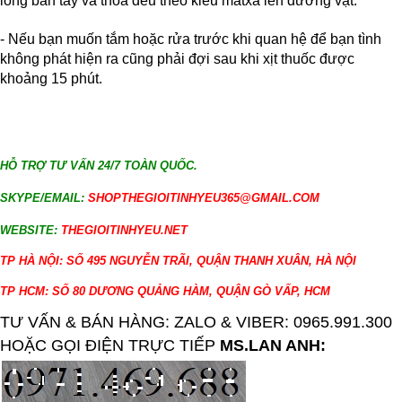
lòng bàn tay và thoa đều theo kiểu matxa lên dương vật.
- Nếu bạn muốn tắm hoặc rửa trước khi quan hệ để bạn tình
không phát hiện ra cũng phải đợi sau khi xịt thuốc được
khoảng 15 phút.
HỖ TRỢ TƯ VẤN 24/7 TOÀN QUỐC.
SKYPE/EMAIL:
SHOPTHEGIOITINHYEU365@GMAIL.COM
WEBSITE:
THEGIOITINHYEU.NET
TP HÀ NỘI: SỐ 495 NGUYỄN TRÃI, QUẬN THANH XUÂN, HÀ NỘI
TP HCM: SỐ 80 DƯƠNG QUẢNG HÀM, QUẬN GÒ VẤP, HCM
TƯ VẤN & BÁN HÀNG: ZALO & VIBER: 0965.991.300
HOẶC GỌI ĐIỆN TRỰC TIẾP
MS.LAN ANH: