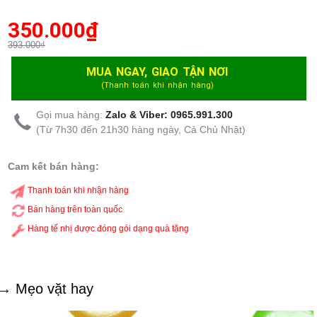
350.000
₫
393.000₫
MUA NGAY, GIAO TẬN NƠI
(Thanh toán khi nhận hàng)
Gọi mua hàng:
Zalo & Viber: 0965.991.300
(Từ 7h30 đến 21h30 hàng ngày, Cả Chủ Nhật)
Cam kết bán hàng:
Thanh toán khi nhận hàng
Bán hàng trên toàn quốc
Hàng tế nhị được đóng gói dạng quà tặng
→ Mẹo vặt hay