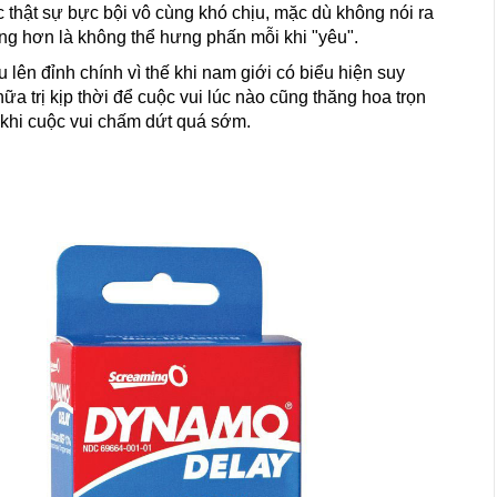
ác thật sự bực bội vô cùng khó chịu, mặc dù không nói ra
g hơn là không thể hưng phấn mỗi khi "yêu".
 lên đỉnh chính vì thế khi nam giới có biểu hiện suy
ữa trị kịp thời để cuộc vui lúc nào cũng thăng hoa trọn
 khi cuộc vui chấm dứt quá sớm.