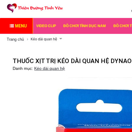
MENU
VIDEO CLIP
ĐỒ CHƠI TÌNH DỤC NAM
ĐỒ CHƠI 
Trang chủ
Kéo dài quan hệ
THUỐC XỊT TRỊ KÉO DÀI QUAN HỆ DYNA
Danh mục:
Kéo dài quan hệ