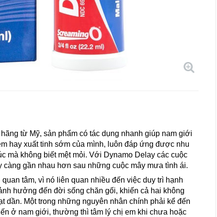
h hãng từ Mỹ, sản phẩm có tác dụng nhanh giúp nam giới
kém hay xuất tinh sớm của mình, luôn đáp ứng được nhu
úc mà không biết mệt mỏi. Với Dynamo Delay các cuộc
gày càng gần nhau hơn sau những cuộc mây mưa tình ái.
 quan tâm, vì nó liên quan nhiều đến việc duy trì hạnh
 ảnh hưởng đến đời sống chăn gối, khiến cả hai không
ạt dần. Một trong những nguyên nhân chính phải kể đến
iến ở nam giới, thường thì tâm lý chị em khi chưa hoặc