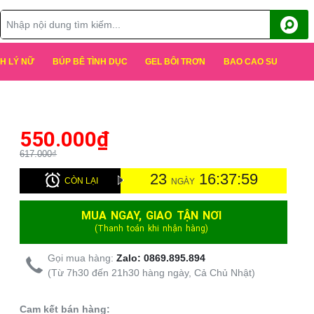
H LÝ NỮ
BÚP BÊ TÌNH DỤC
GEL BÔI TRƠN
BAO CAO SU
550.000
₫
617.000₫
23
16:37:58
CÒN LẠI
NGÀY
MUA NGAY, GIAO TẬN NƠI
(Thanh toán khi nhận hàng)
Gọi mua hàng:
Zalo: 0869.895.894
(Từ 7h30 đến 21h30 hàng ngày, Cả Chủ Nhật)
Cam kết bán hàng: