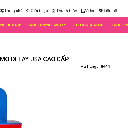
Trang chủ
Giới thiệu
Thanh toán
Video
Liên hệ
TÌNH DỤC NỮ
TĂNG CƯỜNG SINH LÝ
KÉO DÀI QUAN HỆ
TĂNG SIN
OMO DELAY USA CAO CẤP
Mã hàng#:
6444