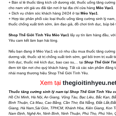
+ Bán sỉ lẻ thuốc tăng kích cỡ dương vật, thuốc uống tăng cường s
cho nam với giá ưu đãi tận nơi ở tại địa chỉ cửa hàng
Mèo Vạc1
.
+ Dịch vụ chăm sóc khách hàng 24/24 ở tại
Mèo Vạc1
.
+ Hợp tác phân phối các loại thuốc uống tăng cường sinh lý nam,
thuốc chống xuất tinh sớm, âm đạo giả, đồ chơi tình dục,
búp bê 
Shop Thế Giới Tình Yêu Mèo Vạc1
lấy uy tín làm hàng đầu, v
Yêu cam kết làm bạn hài lòng.
Nếu bạn đang ở Mèo Vạc1 và có nhu cầu mua thuốc tăng cường si
dương vật, thuốc xịt trị chống xuất tinh sớm, gel bôi trơn trị xuất
tình dục, thuốc mê kích dục, bao cao su,... tại
Shop Thế Giới Tì
đem tới tận nơi cho quý khách hàng. Tất cả các sản phẩm đăng tả
nhái mang thương hiệu Shop Thế Giới Tình Yêu.
Xem tại
thegioitinhyeu.ne
Thuốc tăng cường sinh lý nam tại Shop Thế Giới Tình Yêu c
Hồ Chí Minh, Hà Nội, An Giang, Vũng Tàu, Bạc Liêu, Bắc Kạn, Bắ
Bình Thuận, Cà Mau, Cao Bằng, Cần Thơ, Đà Nẵng, Đắk Lắk,Đắk 
Giang, Hà Nam,Sài Gòn, TPHCM, Khánh Hòa, Kiên Giang, Kon Tu
Nam Định, Nghệ An, Ninh Bình, Ninh Thuận, Phú Thọ, Phú Yên,