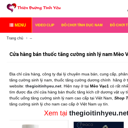
MENU
VIDEO CLIP
ĐỒ CHƠI TÌNH DỤC NAM
ĐỒ CHƠI 
Trang chủ
--
Cửa hàng bán thuốc tăng cường sinh lý nam Mèo 
Địa chỉ cửa hàng, công ty đại lý chuyên mua bán, cung cấp, phân 
tăng cường sinh lý nam, thuốc tăng cường dương chính
hãng ở 
website:
thegioitinhyeu.net
. Hiện nay ở tại
Mèo Vạc1
có rất nh
tìm được địa chỉ cửa hàng bán
thuốc tăng kích cỡ dương vật
uy t
thuốc uống tăng cường sinh lý nam
cao cấp tại Việt Nam,
Shop T
tăng cường sinh lý cho nam cao cấp ở Việt Nam uy tín.
Xem tại
thegioitinhyeu.ne