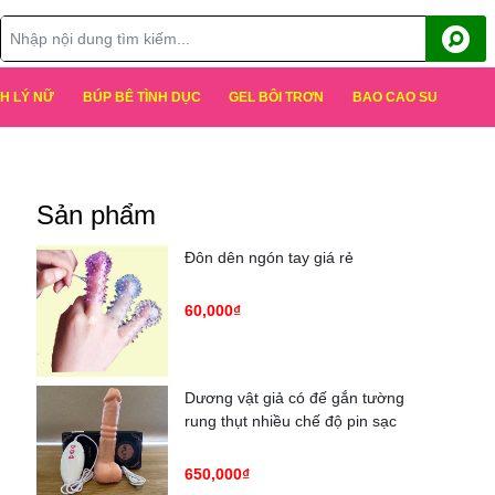
H LÝ NỮ
BÚP BÊ TÌNH DỤC
GEL BÔI TRƠN
BAO CAO SU
Sản phẩm
Đôn dên ngón tay giá rẻ
60,000₫
Dương vật giả có đế gắn tường
rung thụt nhiều chế độ pin sạc
650,000₫