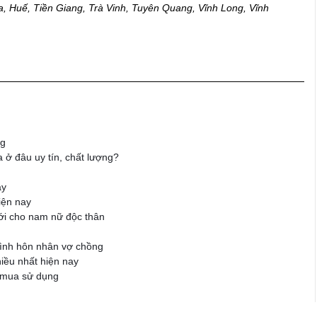
, Huế, Tiền Giang, Trà Vinh, Tuyên Quang, Vĩnh Long, Vĩnh
ng
 ở đâu uy tín, chất lượng?
ay
iện nay
ới cho nam nữ độc thân
 đình hôn nhân vợ chồng
iều nhất hiện nay
 mua sử dụng