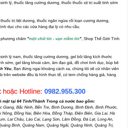
inh lý, thuốc tăng cường dương, thuốc thuốc xịt trị xuất tinh sớm
 thuốc trị liệt dương, thuốc ngăn ngừa rối loạn cương dương,
tình dục
cho các cửa hàng đại lý có nhu cầu.
ới phương châm
"
một chữ tín - vạn niềm tin
"
, Shop Thế Giới Tình
nh lý nam, thuốc tăng cường dương, gel bôi tăng kích thước
 tinh sớm, gel tăng khoái cảm,
âm đạo giả
, đồ chơi tình dục, búp bê
nh Yêu
, Bạn đừng ngại khoảng cách xa, chúng tôi sẽ cử nhân viên
i trên website đều là hình thực tế, có tem chống hàng giả, hàng
t
hoặc Hotline:
0982.955.300
ó mặt tại 64 Tỉnh/Thành Trong cả nước bao gồm:
c Giang, Bắc Ninh, Bến Tre, Bình Dương, Bình Định, Bình Phước,
Nông, Đồng Nai, Biên Hòa, Đồng Tháp, Điện Biên, Gia Lai, Hà
m, Lai Châu, Lào Cai, Lạng Sơn, Lâm Đồng, Đà Lạt, Long An,
 Quảng Bình, Quảng Nam, Quảng Ngãi, Quảng Ninh, Quảng Trị,