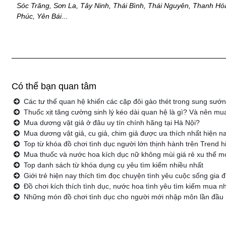
Sóc Trăng, Sơn La, Tây Ninh, Thái Bình, Thái Nguyên, Thanh Hóa
Phúc, Yên Bái
...
Có thể bạn quan tâm
Các tư thế quan hệ khiến các cặp đôi gào thét trong sung sướ
Thuốc xịt tăng cường sinh lý kéo dài quan hệ là gì? Và nên mua
Mua dương vật giả ở đâu uy tín chính hãng tại Hà Nội?
Mua dương vật giả, cu giả, chim giả được ưa thích nhất hiện n
Top từ khóa đồ chơi tình dục người lớn thịnh hành trên Trend h
Mua thuốc và nước hoa kích dục nữ không mùi giá rẻ xu thế m
Top danh sách từ khóa dụng cụ yêu tìm kiếm nhiều nhất
Giới trẻ hiện nay thích tìm đọc chuyện tình yêu cuộc sống gia
Đồ chơi kích thích tình dục, nước hoa tình yêu tìm kiếm mua nh
Những món đồ chơi tình dục cho người mới nhập môn lần đầu