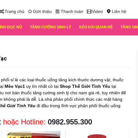
Trang chủ
Giới thiệu
Thanh toán
Video
Liên hệ
TÌNH DỤC NỮ
TĂNG CƯỜNG SINH LÝ
KÉO DÀI QUAN HỆ
TĂNG SIN
Vạc
phối sỉ lẻ các loại thuốc uống tăng kích thước dương vật, thuốc
tại
Mèo Vạc1
uy tín nhất có tại
Shop Thế Giới Tình Yêu
tại
iều nơi bán
thuốc tăng cường sinh lý cho nam
giá rẻ, tuy nhiên để
ín không phải là dễ. Là nhà phân phối chính thức các mặt hàng
hế Giới Tình Yêu
đi đầu trong lĩnh vực phân phối thuốc uống
t
hoặc Hotline:
0982.955.300