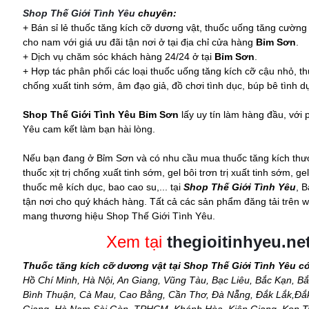
Shop Thế Giới Tình Yêu
chuyên:
+ Bán sỉ lẻ thuốc tăng kích cỡ dương vật, thuốc uống tăng cường s
cho nam với giá ưu đãi tận nơi ở tại địa chỉ cửa hàng
Bỉm Sơn
.
+ Dịch vụ chăm sóc khách hàng 24/24 ở tại
Bỉm Sơn
.
+ Hợp tác phân phối các loại thuốc uống tăng kích cỡ cậu nhỏ, th
chống xuất tinh sớm, âm đạo giả, đồ chơi tình dục,
búp bê tình d
Shop Thế Giới Tình Yêu Bỉm Sơn
lấy uy tín làm hàng đầu, vớ
Yêu cam kết làm bạn hài lòng.
Nếu bạn đang ở Bỉm Sơn và có nhu cầu mua thuốc tăng kích thướ
thuốc xịt trị chống xuất tinh sớm, gel bôi trơn trị xuất tinh sớm, g
thuốc mê kích dục, bao cao su,... tại
Shop Thế Giới Tình Yêu
, 
tận nơi cho quý khách hàng. Tất cả các sản phẩm đăng tải trên w
mang thương hiệu Shop Thế Giới Tình Yêu.
Xem tại
thegioitinhyeu.ne
Thuốc tăng kích cỡ dương vật tại Shop Thế Giới Tình Yêu c
Hồ Chí Minh, Hà Nội, An Giang, Vũng Tàu, Bạc Liêu, Bắc Kạn, Bắ
Bình Thuận, Cà Mau, Cao Bằng, Cần Thơ, Đà Nẵng, Đắk Lắk,Đắk 
Giang, Hà Nam,Sài Gòn, TPHCM, Khánh Hòa, Kiên Giang, Kon Tu