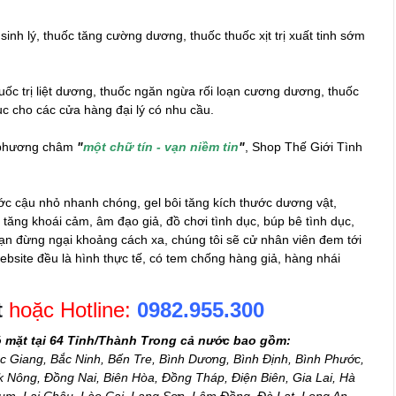
inh lý, thuốc tăng cường dương, thuốc thuốc xịt trị xuất tinh sớm
uốc trị liệt dương, thuốc ngăn ngừa rối loạn cương dương, thuốc
ục
cho các cửa hàng đại lý có nhu cầu.
i phương châm
"
một chữ tín - vạn niềm tin
"
, Shop Thế Giới Tình
c cậu nhỏ nhanh chóng, gel bôi tăng kích thước dương vật,
el tăng khoái cảm,
âm đạo giả
, đồ chơi tình dục, búp bê tình dục,
Bạn đừng ngại khoảng cách xa, chúng tôi sẽ cử nhân viên đem tới
ebsite đều là hình thực tế, có tem chống hàng giả, hàng nhái
t
hoặc Hotline:
0982.955.300
ó mặt tại 64 Tỉnh/Thành Trong cả nước bao gồm:
c Giang, Bắc Ninh, Bến Tre, Bình Dương, Bình Định, Bình Phước,
Nông, Đồng Nai, Biên Hòa, Đồng Tháp, Điện Biên, Gia Lai, Hà
m, Lai Châu, Lào Cai, Lạng Sơn, Lâm Đồng, Đà Lạt, Long An,