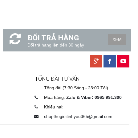
ĐỔI TRẢ HÀNG
XEM
Đổi trả hàng lên đến 30 ngày
TỔNG ĐÀI TƯ VẤN
Tổng đài (7:30 Sáng - 23:00 Tối)
Mua hàng:
Zalo & Viber: 0965.991.300
Khiếu nại:
shopthegioitinhyeu365@gmail.com