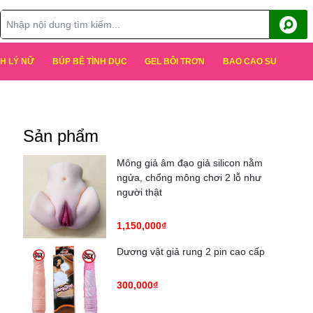
H LÝ NỮ
BÚP BÊ TÌNH DỤC
GEL BÔI TRƠN
BAO CAO SU
Sản phẩm
Mông giả âm đạo giả silicon nằm
ngửa, chổng mông chơi 2 lỗ như
người thật
1,150,000₫
Dương vật giả rung 2 pin cao cấp
300,000₫