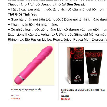
Thuốc tăng kích cỡ dương vật ở tại Bỉm Sơn là:
+ Tất cả các sản phẩm thuốc tăng kích cỡ cậu nhỏ, gel bôi trơn
Thế Giới Tình Yêu.
+ Giao hàng tận nơi trên toàn quốc ( Đóng gói tế nhị kín đáo dướ
+ Thanh toán tiền khi nhận hàng.
+ Có nhiều loại thuốc uống tăng kích cỡ dương vật nam giới nh
Extensions II cấp tốc, Aphamax USA, thuốc Stimuloid Mỹ, và một 
Rhinomax, Bio Fusion Lidibo, Peaca Juice, Peaca Men Express, V