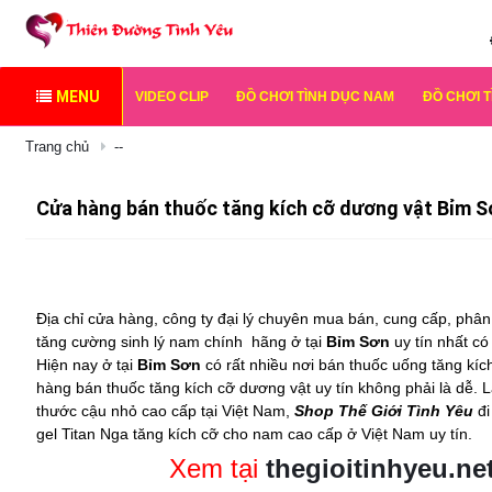
MENU
VIDEO CLIP
ĐỒ CHƠI TÌNH DỤC NAM
ĐỒ CHƠI 
Trang chủ
--
Cửa hàng bán thuốc tăng kích cỡ dương vật Bỉm S
Địa chỉ cửa hàng, công ty đại lý chuyên mua bán, cung cấp, phân 
tăng cường sinh lý nam chính
hãng ở tại
Bỉm Sơn
uy tín nhất có
Hiện nay ở tại
Bỉm Sơn
có rất nhiều nơi bán
thuốc uống tăng kí
hàng bán
thuốc tăng kích cỡ dương vật
uy tín không phải là dễ.
thước cậu nhỏ
cao cấp tại Việt Nam,
Shop Thế Giới Tình Yêu
đi
gel Titan Nga tăng kích cỡ cho nam cao cấp ở Việt Nam uy tín.
Xem tại
thegioitinhyeu.ne