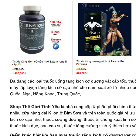
Đa dạng các loại thuốc uống tăng kích cỡ dương vật cấp tốc, thuố
máy tập luyện tăng kích cỡ cậu nhỏ cho nam xuất xứ từ nhiều qu
Quốc, Nga, Hồng Kong, Trung Quốc,...
Shop Thế Giới Tình Yêu
là nhà cung cấp & phân phối chính thứ
nhiều cửa hàng đại lý lớn ở
Bỉm Sơn
và trên toàn quốc giá rẻ ưu
kích cỡ cậu nhỏ, thuốc cường dương, thuốc trị chống xuất tinh s
thuốc kích dục, bao cao su, thuốc tăng cường sinh lý thích hợp v
Điểm khác biệt khi bạn mua thuốc tăng kích cỡ dương vật ch