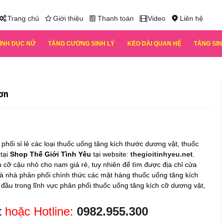
Trang chủ
Giới thiệu
Thanh toán
Video
Liên hệ
TÌNH DỤC NỮ
TĂNG CƯỜNG SINH LÝ
KÉO DÀI QUAN HỆ
TĂNG SIN
ơn
phối sỉ lẻ các loại thuốc uống tăng kích thước dương vật, thuốc
 tại
Shop Thế Giới Tình Yêu
tại website:
thegioitinhyeu.net
.
ch cỡ cậu nhỏ cho nam
giá rẻ, tuy nhiên để tìm được địa chỉ cửa
 Là nhà phân phối chính thức các mặt hàng
thuốc uống tăng kích
 đầu trong lĩnh vực phân phối thuốc uống tăng kích cỡ dương vật,
t
hoặc Hotline:
0982.955.300