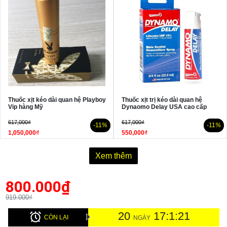
Thuốc xịt kéo dài quan hệ Playboy
Thuốc xịt trị kéo dài quan hệ
Vip hàng Mỹ
Dynaomo Delay USA cao cấp
617,000₫
617,000₫
-11
%
-11
%
1,050,000₫
550,000₫
Xem thêm
800.000
₫
919.000₫
20
17:1:20
CÒN LẠI
NGÀY