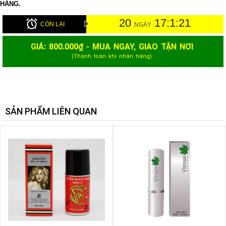
HÀNG.
20
17:1:20
CÒN LẠI
NGÀY
GIÁ:
800.000
₫ - MUA NGAY, GIAO TẬN NƠI
(Thanh toán khi nhận hàng)
SẢN PHẨM LIÊN QUAN