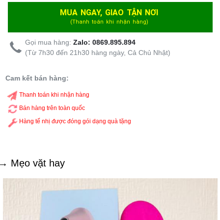
MUA NGAY, GIAO TẬN NƠI
(Thanh toán khi nhận hàng)
Gọi mua hàng:
Zalo: 0869.895.894
(Từ 7h30 đến 21h30 hàng ngày, Cả Chủ Nhật)
Cam kết bán hàng:
Thanh toán khi nhận hàng
Bán hàng trên toàn quốc
Hàng tế nhị được đóng gói dạng quà tặng
→ Mẹo vặt hay