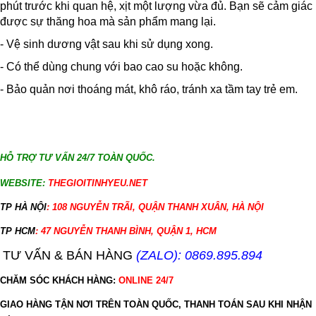
phút trước khi quan hệ, xịt một lượng vừa đủ. Bạn sẽ cảm giác
được sự thăng hoa mà sản phẩm mang lại.
- Vệ sinh dương vật sau khi sử dụng xong.
- Có thể dùng chung với bao cao su hoặc không.
- Bảo quản nơi thoáng mát, khô ráo, tránh xa tầm tay trẻ em.
HỖ TRỢ TƯ VẤN 24/7 TOÀN QUỐC.
WEBSITE:
THEGIOITINHYEU.NET
TP HÀ NỘI
: 108 NGUYỄN TRÃI, QUẬN THANH XUÂN, HÀ NỘI
TP HCM
: 47 NGUYỄN THANH BÌNH, QUẬN 1, HCM
TƯ VẤN & BÁN HÀNG
(ZALO): 0869.895.894
CHĂM SÓC KHÁCH HÀNG:
ONLINE 24/7
GIAO HÀNG TẬN NƠI TRÊN TOÀN QUỐC, THANH TOÁN SAU KHI NHẬN