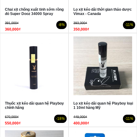
Chai xịt chống xuất tinh sớm rồng
Lọ xịt kéo dài thời gian thảo dược
đỏ Super Dooz 34000 Spray
Vimax - Canada
391,000₫
393,000₫
-8
%
-11
%
360,000₫
350,000₫
Thuốc xịt kéo dài quan hệ Playboy
Lọ xịt kéo dài quan hệ Playboy loại
chính hãng
1 10ml hàng Mỹ
670,000₫
449,000₫
-18
%
-11
%
550,000₫
400,000₫