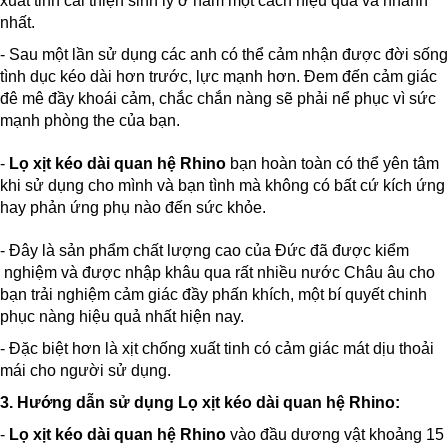
xuất tinh cải thiện sinh lý ở nam một cách hiệu quả và nhanh
nhất.
- Sau một lần sử dụng các anh có thể cảm nhận được đời sống
tình dục kéo dài hơn trước, lực mạnh hơn. Đem đến cảm giác
đê mê đầy khoái cảm, chắc chắn nàng sẽ phải nể phục vì sức
mạnh phòng the của bạn.
-
Lọ xịt kéo dài quan hệ Rhino
bạn hoàn toàn có thể yên tâm
khi sử dụng cho mình và bạn tình mà không có bất cứ kích ứng
hay phản ứng phụ nào đến sức khỏe.
- Đây là sản phẩm chất lượng cao của Đức đã được kiểm
nghiệm và được nhập khâu qua rất nhiều nước Châu âu cho
bạn trải nghiệm cảm giác đầy phấn khích, một bí quyết chinh
phục nàng hiệu quả nhất hiện nay.
- Đặc biệt hơn là xịt chống xuất tinh có cảm giác mát dịu thoải
mái cho người sử dụng.
3. Hướng dẫn sử dụng
Lọ xịt kéo dài quan hệ Rhino:
-
Lọ xịt kéo dài quan hệ Rhino
vào đầu dương vật khoảng 15