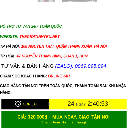
HỖ TRỢ TƯ VẤN 24/7 TOÀN QUỐC.
WEBSITE:
THEGIOITINHYEU.NET
TP HÀ NỘI
: 108 NGUYỄN TRÃI, QUẬN THANH XUÂN, HÀ NỘI
TP HCM
: 47 NGUYỄN THANH BÌNH, QUẬN 1, HCM
TƯ VẤN & BÁN HÀNG
(ZALO): 0869.895.894
CHĂM SÓC KHÁCH HÀNG:
ONLINE 24/7
GIAO HÀNG TẬN NƠI TRÊN TOÀN QUỐC, THANH TOÁN SAU KHI NHẬN
HÀNG.
24
2:40:52
CÒN LẠI
NGÀY
GIÁ:
320.000
₫ - MUA NGAY, GIAO TẬN NƠI
(Thanh toán khi nhận hàng)