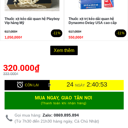
Thuốc xịt kéo dài quan hệ Playboy
Thuốc xịt trị kéo dài quan hệ
Vip hàng Mỹ
Dynaomo Delay USA cao cấp
617,000₫
617,000₫
-11
%
-11
%
1,050,000₫
550,000₫
Xem thêm
320.000
₫
333.000₫
24
2:40:52
CÒN LẠI
NGÀY
MUA NGAY, GIAO TẬN NƠI
(Thanh toán khi nhận hàng)
Gọi mua hàng:
Zalo: 0869.895.894
(Từ 7h30 đến 21h30 hàng ngày, Cả Chủ Nhật)