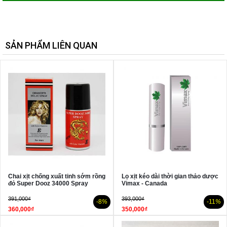
SẢN PHẨM LIÊN QUAN
Chai xịt chống xuất tinh sớm rồng
Lọ xịt kéo dài thời gian thảo dược
đỏ Super Dooz 34000 Spray
Vimax - Canada
391,000₫
393,000₫
-8
%
-11
%
360,000₫
350,000₫