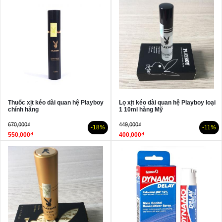
Thuốc xịt kéo dài quan hệ Playboy
Lọ xịt kéo dài quan hệ Playboy loại
chính hãng
1 10ml hàng Mỹ
670,000₫
449,000₫
-18
%
-11
%
550,000₫
400,000₫