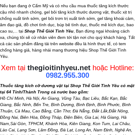
Nếu bạn đang ở Cẩm Mỹ và có nhu cầu mua thuốc tăng kích thước
cậu nhỏ nhanh chóng, gel bôi tăng kích thước dương vật, thuốc xịt trị
chống xuất tinh sớm, gel bôi trơn trị xuất tinh sớm, gel tăng khoái cảm,
âm đạo giả
, đồ chơi tình dục, búp bê tình dục, thuốc mê kích dục, bao
cao su,... tại
Shop Thế Giới Tình Yêu
, Bạn đừng ngại khoảng cách
xa, chúng tôi sẽ cử nhân viên đem tới tận nơi cho quý khách hàng. Tất
cả các sản phẩm đăng tải trên website đều là hình thực tế, có tem
chống hàng giả, hàng nhái mang thương hiệu Shop Thế Giới Tình
Yêu.
Xem tại
thegioitinhyeu.net
hoặc Hotline:
0982.955.300
Thuốc tăng kích cỡ dương vật tại Shop Thế Giới Tình Yêu có mặt
tại 64 Tỉnh/Thành Trong cả nước bao gồm:
Hồ Chí Minh, Hà Nội, An Giang, Vũng Tàu, Bạc Liêu, Bắc Kạn, Bắc
Giang, Bắc Ninh, Bến Tre, Bình Dương, Bình Định, Bình Phước, Bình
Thuận, Cà Mau, Cao Bằng, Cần Thơ, Đà Nẵng, Đắk Lắk,Đắk Nông,
Đồng Nai, Biên Hòa, Đồng Tháp, Điện Biên, Gia Lai, Hà Giang, Hà
Nam,Sài Gòn, TPHCM, Khánh Hòa, Kiên Giang, Kon Tum, Lai Châu,
Lào Cai, Lạng Sơn, Lâm Đồng, Đà Lạt, Long An, Nam Định, Nghệ An,