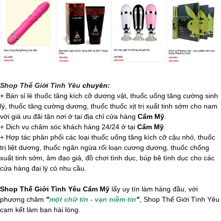
Shop Thế Giới Tình Yêu
chuyên:
+ Bán sỉ lẻ thuốc tăng kích cỡ dương vật, thuốc uống tăng cường sinh
lý, thuốc tăng cường dương, thuốc thuốc xịt trị xuất tinh sớm cho nam
với giá ưu đãi tận nơi ở tại địa chỉ cửa hàng
Cẩm Mỹ
.
+ Dịch vụ chăm sóc khách hàng 24/24 ở tại
Cẩm Mỹ
.
+ Hợp tác phân phối các loại thuốc uống tăng kích cỡ cậu nhỏ, thuốc
trị liệt dương, thuốc ngăn ngừa rối loạn cương dương, thuốc chống
xuất tinh sớm, âm đạo giả, đồ chơi tình dục,
búp bê tình dục
cho các
cửa hàng đại lý có nhu cầu.
Shop Thế Giới Tình Yêu Cẩm Mỹ
lấy uy tín làm hàng đầu, với
phương châm
"
một chữ tín - vạn niềm tin
"
, Shop Thế Giới Tình Yêu
cam kết làm bạn hài lòng.