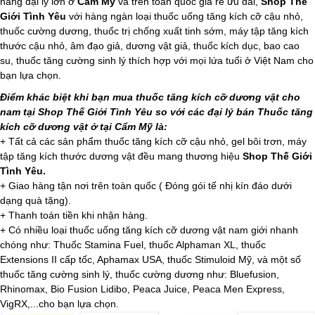
hàng đại lý lớn ở
Cẩm Mỹ
và trên toàn quốc giá rẻ ưu đãi,
Shop Thế
Giới Tình Yêu
với hàng ngàn loại thuốc uống tăng kích cỡ cậu nhỏ,
thuốc cường dương, thuốc trị chống xuất tinh sớm, máy tập tăng kích
thước cậu nhỏ, âm đạo giả, dương vật giả, thuốc kích dục, bao cao
su, thuốc tăng cường sinh lý thích hợp với mọi lứa tuổi ở Việt Nam cho
bạn lựa chọn.
Điểm khác biệt khi bạn mua thuốc tăng kích cỡ dương vật cho
nam tại Shop Thế Giới Tình Yêu so với các đại lý bán Thuốc tăng
kích cỡ dương vật ở tại Cẩm Mỹ là:
+ Tất cả các sản phẩm thuốc tăng kích cỡ cậu nhỏ, gel bôi trơn, máy
tập tăng kích thước dương vật đều mang thương hiệu
Shop Thế Giới
Tình Yêu.
+ Giao hàng tận nơi trên toàn quốc ( Đóng gói tế nhị kín đáo dưới
dạng quà tặng).
+ Thanh toán tiền khi nhận hàng.
+ Có nhiều loại thuốc uống tăng kích cỡ dương vật nam giới nhanh
chóng như: Thuốc Stamina Fuel, thuốc Alphaman XL, thuốc
Extensions II cấp tốc, Aphamax USA, thuốc Stimuloid Mỹ, và một số
thuốc tăng cường sinh lý, thuốc cường dương như: Bluefusion,
Rhinomax, Bio Fusion Lidibo, Peaca Juice, Peaca Men Express,
VigRX,...cho bạn lựa chọn.