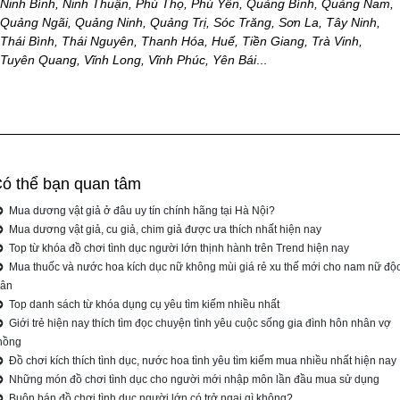
Ninh Bình, Ninh Thuận, Phú Thọ, Phú Yên, Quảng Bình, Quảng Nam,
Quảng Ngãi, Quảng Ninh, Quảng Trị, Sóc Trăng, Sơn La, Tây Ninh,
Thái Bình, Thái Nguyên, Thanh Hóa, Huế, Tiền Giang, Trà Vinh,
Tuyên Quang, Vĩnh Long, Vĩnh Phúc, Yên Bái
...
ó thể bạn quan tâm
Mua dương vật giả ở đâu uy tín chính hãng tại Hà Nội?
Mua dương vật giả, cu giả, chim giả được ưa thích nhất hiện nay
Top từ khóa đồ chơi tình dục người lớn thịnh hành trên Trend hiện nay
Mua thuốc và nước hoa kích dục nữ không mùi giá rẻ xu thế mới cho nam nữ độ
hân
Top danh sách từ khóa dụng cụ yêu tìm kiếm nhiều nhất
Giới trẻ hiện nay thích tìm đọc chuyện tình yêu cuộc sống gia đình hôn nhân vợ
hồng
Đồ chơi kích thích tình dục, nước hoa tình yêu tìm kiếm mua nhiều nhất hiện nay
Những món đồ chơi tình dục cho người mới nhập môn lần đầu mua sử dụng
Buôn bán đồ chơi tình dục người lớn có trở ngại gì không?