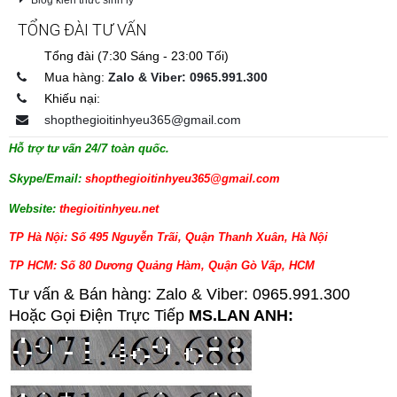
TỔNG ĐÀI TƯ VẤN
Tổng đài (7:30 Sáng - 23:00 Tối)
Mua hàng:
Zalo & Viber: 0965.991.300
Khiếu nại:
shopthegioitinhyeu365@gmail.com
Hỗ trợ tư vấn 24/7 toàn quốc.
Skype/Email:
shopthegioitinhyeu365@gmail.com
Website:
thegioitinhyeu.net
TP Hà Nội: Số 495 Nguyễn Trãi, Quận Thanh Xuân, Hà Nội
TP HCM: Số 80 Dương Quảng Hàm, Quận Gò Vấp, HCM
Tư vấn & Bán hàng: Zalo & Viber: 0965.991.300
Hoặc Gọi Điện Trực Tiếp
MS.LAN ANH: